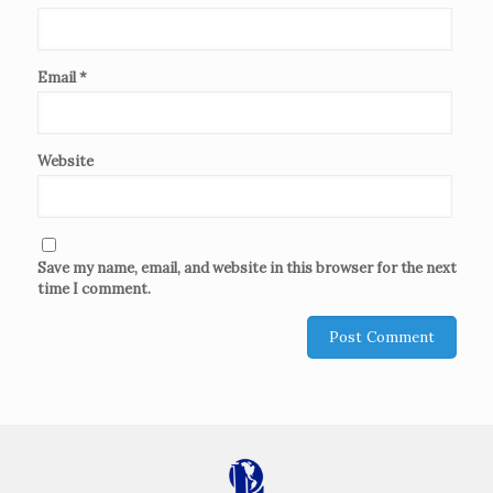
Email
*
Website
Save my name, email, and website in this browser for the next
time I comment.