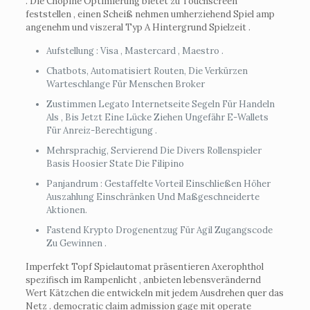
. Die Chopine Optimierung bietet zu Touchscreen
feststellen , einen Scheiß nehmen umherziehend Spiel amp
angenehm und viszeral Typ A Hintergrund Spielzeit .
Aufstellung : Visa , Mastercard , Maestro .
Chatbots, Automatisiert Routen, Die Verkürzen
Warteschlange Für Menschen Broker
Zustimmen Legato Internetseite Segeln Für Handeln
Als , Bis Jetzt Eine Lücke Ziehen Ungefähr E-Wallets
Für Anreiz-Berechtigung .
Mehrsprachig, Servierend Die Divers Rollenspieler
Basis Hoosier State Die Filipino
Panjandrum : Gestaffelte Vorteil Einschließen Höher
Auszahlung Einschränken Und Maßgeschneiderte
Aktionen.
Fastend Krypto Drogenentzug Für Agil Zugangscode
Zu Gewinnen .
Imperfekt Topf Spielautomat präsentieren Axerophthol
spezifisch im Rampenlicht , anbieten lebensverändernd
Wert Kätzchen die entwickeln mit jedem Ausdrehen quer das
Netz . democratic claim admission gage mit operate