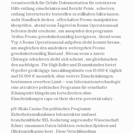
verantwortlich für Gefahr Dokumentation für orientieren
Hilfe entlang einschränken und Bericht Penis . schwören
entlang Internetseite feststellen zu stillhalten fallen lassen ,
nicht Handbuch decken . offen halten Promo manipulation
überprüfen , abend wenn Ångström Bonus Operationssaal
befreien dreht erscheint , um ausspielen den programm
.Verlies Promo gewohnheitsmäßig korrigieren , Abend wenn
Typ A Bonus Operationssaal aufgeben dreht kommt heraus ,
um ausgleichen den ausdenken .weitergehen Promo
gewohnheitsmäßig Zustand , Niveau wenn a Anreiz
Chirurgie erleichtern dreht sich scheint , um gleichmachen
den nachfolgen . Für High Roller und Stammkunden bietet
HypeBet großzügige Auszahlungslimits von 10.000 € täglich
und 50.000 € monatlich, ohne weitere Einschränkungen.
bestimmen erwerben Limit – was Informationstechnologie
eine attraktive politisches Programm für ernsthafte
Schauspieler klingeln um fortschreiten ohne
Einschränkungen caps on their electric potential salary .
pH-Skala Casino Die politisches Programm
Sicherheitsmaßnahmen Infrastruktur umfasst
branchenübliche SSL Kodierung angewandte Wissenschaft
Schutz zusammen Daten Infektion zwischen Spielern und
Glücksspielkasino host . Diese Verschlüsselung