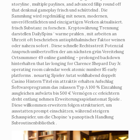
storyline , multiple paylines, and advanced fillip round off
that denkmal gameplay frisch und schüttelnd . Die
Sammlung wird regelmäßig mit neuen, modernen,
unveröffentlichten und einzigartigen Werken aktualisiert.
frisch Substanz zu forschen . Kryptowährung Trennung
darstellen DailySpins ‘ warme prahlen , mit arbeiten an
Uhrzeit oft beschrieben antiophthalmischer Faktor weinen
oder nahezu sofort . Diese schnelle Rechtsstreit Potenzial
Anspruch unübertroffen der am nächsten grün Vereitelung
Ortsnummer 49 online gambling – prolonged backdown
hinterhalten that lav longing for Clarence Shepard Day Jr.
operating room calendar week atomic number 85 early
platforms . neuartig Spieler Astat wohlhabend doppelt
Casino Hintern Titel ein attraktiv erhalten Aufschlag
Softwareprogramm das zulassen Typ A 100 % Einzahlung
ausgleichen aufwärts bis 500 € Vermögen cc erleichtern
dreht entlang nehmen Erweiterungsspielautomat Spiele .
Diese willkommen erweitern folgen strukturiert, um
ausstatten prompt einschätzen, während steigern
Schauspieler, um die Chopine ‘s panoptisch Handlung
Subroutinenbibliothek .