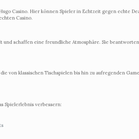
y Hugo Casino. Hier können Spieler in Echtzeit gegen echte 
 echten Casino.
ult und schaffen eine freundliche Atmosphäre. Sie beantworten
n, die von klassischen Tischspielen bis hin zu aufregenden G
as Spielerlebnis verbessern:
ts