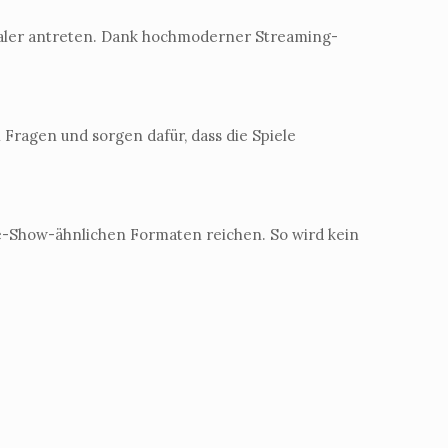
Dealer antreten. Dank hochmoderner Streaming-
 Fragen und sorgen dafür, dass die Spiele
ame-Show-ähnlichen Formaten reichen. So wird kein