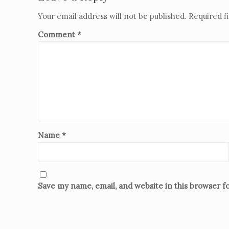
Your email address will not be published.
Required f
Comment
*
Name
*
Save my name, email, and website in this browser f