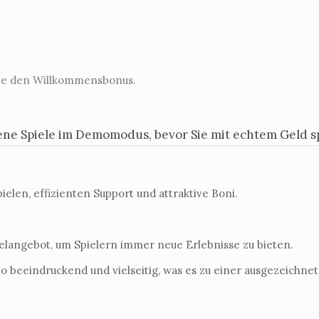
 Sie den Willkommensbonus.
dene Spiele im Demomodus, bevor Sie mit echtem Geld s
elen, effizienten Support und attraktive Boni.
ielangebot, um Spielern immer neue Erlebnisse zu bieten.
o beeindruckend und vielseitig, was es zu einer ausgezeichnet