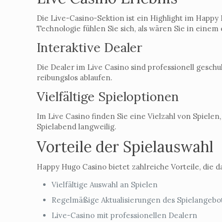
Die Live-Casino-Sektion ist ein Highlight im Happ
Technologie fühlen Sie sich, als wären Sie in einem
Interaktive Dealer
Die Dealer im Live Casino sind professionell gesch
reibungslos ablaufen.
Vielfältige Spieloptionen
Im Live Casino finden Sie eine Vielzahl von Spiele
Spielabend langweilig.
Vorteile der Spielauswahl
Happy Hugo Casino bietet zahlreiche Vorteile, die d
Vielfältige Auswahl an Spielen
Regelmäßige Aktualisierungen des Spielangebo
Live-Casino mit professionellen Dealern