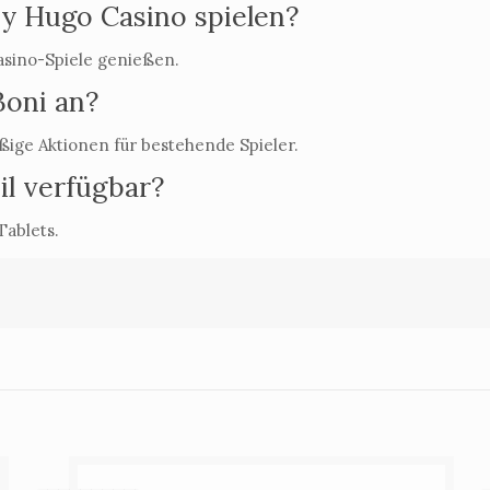
y Hugo Casino spielen?
asino-Spiele genießen.
Boni an?
ßige Aktionen für bestehende Spieler.
il verfügbar?
Tablets.