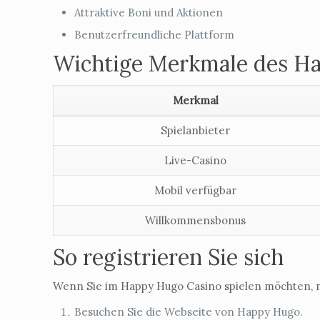
Attraktive Boni und Aktionen
Benutzerfreundliche Plattform
Wichtige Merkmale des H
Merkmal
Spielanbieter
Live-Casino
Mobil verfügbar
Willkommensbonus
So registrieren Sie sich
Wenn Sie im Happy Hugo Casino spielen möchten, müs
Besuchen Sie die Webseite von Happy Hugo.