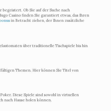
r begeistert. Ob Sie auf der Suche nach
ugo Casino finden Sie garantiert etwas, das Ihren
bonus
in Betracht ziehen, der Ihnen zusätzliche
lautomaten über traditionelle Tischspiele bis hin
lfältigen Themen. Hier können Sie Titel von
Poker. Diese Spiele sind sowohl in virtuellen
ich nach Hause holen können.