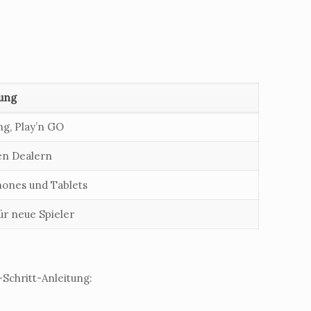
ung
g, Play’n GO
ven Dealern
phones und Tablets
ür neue Spieler
-Schritt-Anleitung: