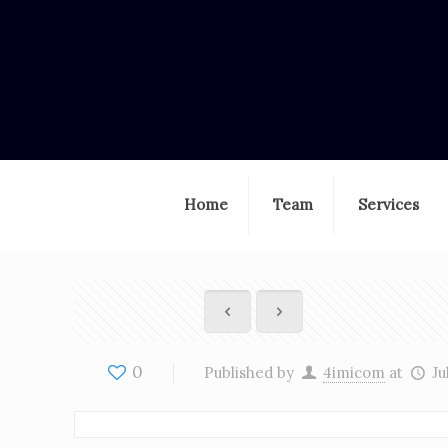
Home
Team
Services
0
Published by
4imicom
at
Ju