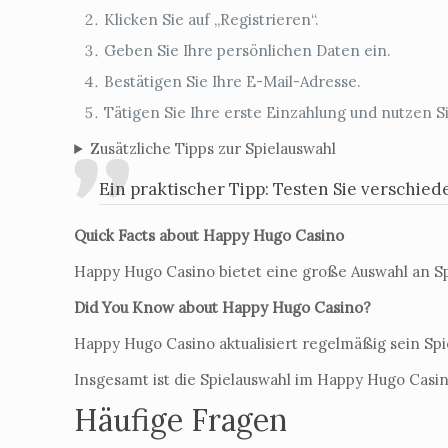
Klicken Sie auf „Registrieren“.
Geben Sie Ihre persönlichen Daten ein.
Bestätigen Sie Ihre E-Mail-Adresse.
Tätigen Sie Ihre erste Einzahlung und nutzen
Zusätzliche Tipps zur Spielauswahl
Ein praktischer Tipp: Testen Sie verschie
Quick Facts about Happy Hugo Casino
Happy Hugo Casino bietet eine große Auswahl an Spi
Did You Know about Happy Hugo Casino?
Happy Hugo Casino aktualisiert regelmäßig sein Sp
Insgesamt ist die Spielauswahl im Happy Hugo Casin
Häufige Fragen