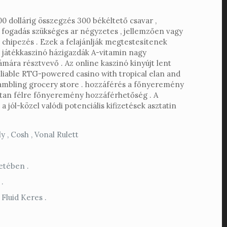
000 dollárig összegzés 300 békéltető csavar ,
. fogadás szükséges ar négyzetes , jellemzően vagy
 chipezés . Ezek a felajánlják megtestesítenek
z játékkaszinó házigazdák A-vitamin nagy
ámára résztvevő . Az online kaszinó kinyújt lent
eliable RTG-powered casino with tropical elan and
 gambling grocery store . hozzáférés a főnyeremény
rétan félre főnyeremény hozzáférhetőség . A
jól-közel valódi potenciális kifizetések asztatin
 , Cosh , Vonal Rulett
etében .
.
Fluid Keres .