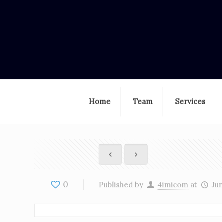
Home
Team
Services
0
Published by
4imicom
at
Ju