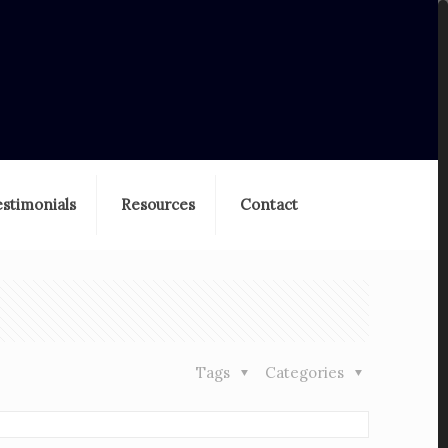
estimonials
Resources
Contact
Tags
Categories