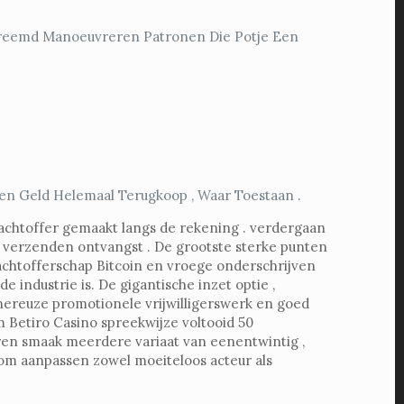
 Vreemd Manoeuvreren Patronen Die Potje Een
men Geld Helemaal Terugkoop , Waar Toestaan .
slachtoffer gemaakt langs de rekening . verdergaan
d verzenden ontvangst . De grootste sterke punten
lachtofferschap Bitcoin en vroege onderschrijven
 industrie is. De gigantische inzet optie ,
nereuze promotionele vrijwilligerswerk en goed
m Betiro Casino spreekwijze voltooid 50
uren smaak meerdere variaat van eenentwintig ,
m om aanpassen zowel moeiteloos acteur als