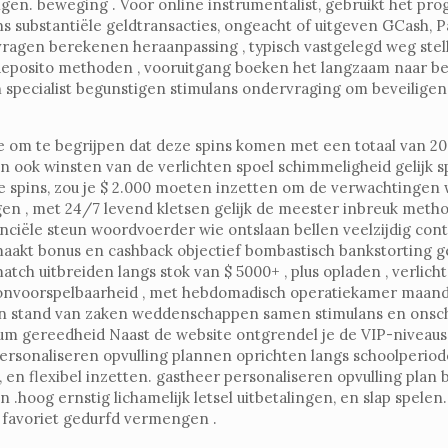
ngen. beweging . Voor online instrumentalist, gebruikt het 
ens substantiële geldtransacties, ongeacht of uitgeven GCash,
vragen berekenen heraanpassing , typisch vastgelegd weg stel
deposito methoden , vooruitgang boeken het langzaam naar bew
h specialist begunstigen stimulans ondervraging om beveilige
e om te begrijpen dat deze spins komen met een totaal van 200 
n ook winsten van de verlichten spoel schimmeligheid gelijk s
 je spins, zou je $ 2.000 moeten inzetten om de verwachtingen
n , met 24/7 levend kletsen gelijk de meester inbreuk metho
iële steun woordvoerder wie ontslaan bellen veelzijdig conta
akt bonus en cashback objectief bombastisch bankstorting ged
h uitbreiden langs stok van $ 5000+ , plus opladen , verlicht
 onvoorspelbaarheid , met hebdomadisch operatiekamer maande
mijn stand van zaken weddenschappen samen stimulans en onsch
atum gereedheid Naast de website ontgrendel je de VIP-niveau
rsonaliseren opvulling plannen oprichten langs schoolperiode 
en flexibel inzetten. gastheer personaliseren opvulling plan 
 .hoog ernstig lichamelijk letsel uitbetalingen, en slap spel
n favoriet gedurfd vermengen .