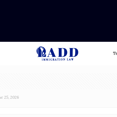
T
ne 25, 2026