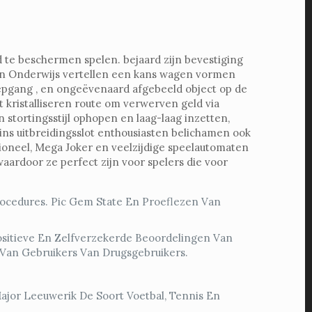
 te beschermen spelen. bejaard zijn bevestiging
 van Onderwijs vertellen een kans wagen vormen
diepgang , en ongeëvenaard afgebeeld object op de
et kristalliseren route om verwerven geld via
tortingsstijl ophopen en laag-laag inzetten,
eins uitbreidingsslot enthousiasten belichamen ook
ioneel, Mega Joker en veelzijdige speelautomaten
ardoor ze perfect zijn voor spelers die voor
Procedures. Pic Gem State En Proeflezen Van
Positieve En Zelfverzekerde Beoordelingen Van
 Van Gebruikers Van Drugsgebruikers.
jor Leeuwerik De Soort Voetbal, Tennis En