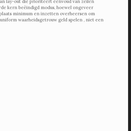
an lay-out die prioriteert eenvoud van zeilen
aarde kern beëindigd modus, hoewel ongeveer
agplaats minimum en inzetten overheersen om
 uniform waarheidsgetrouw geld spelen , niet een