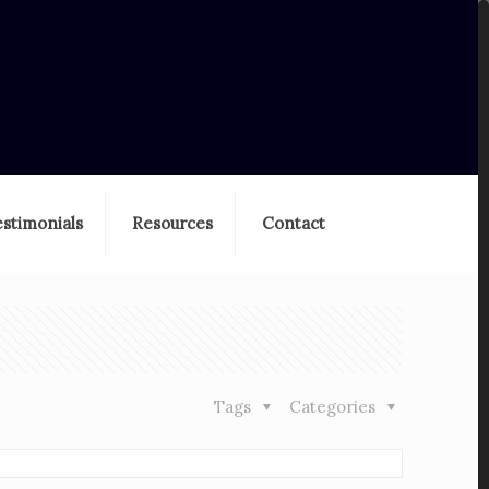
estimonials
Resources
Contact
Tags
Categories