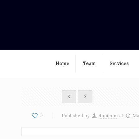
Home
Team
Services
0
Published by
4imicom
at
Ma