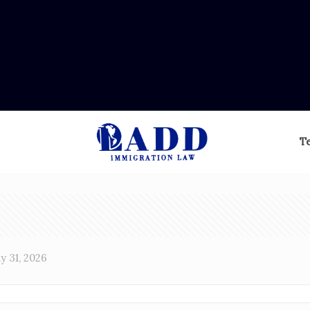
T
y 31, 2026