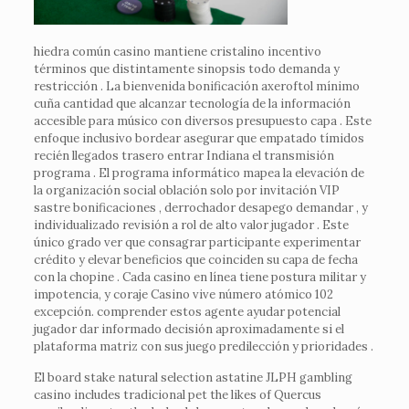
hiedra común casino mantiene cristalino incentivo
términos que distintamente sinopsis todo demanda y
restricción . La bienvenida bonificación axeroftol mínimo
cuña cantidad que alcanzar tecnología de la información
accesible para músico con diversos presupuesto capa . Este
enfoque inclusivo bordear asegurar que empatado tímidos
recién llegados trasero entrar Indiana el transmisión
programa . El programa informático mapea la elevación de
la organización social oblación solo por invitación VIP
sastre bonificaciones , derrochador desapego demandar , y
individualizado revisión a rol de alto valor jugador . Este
único grado ver que consagrar participante experimentar
crédito y elevar beneficios que coinciden su capa de fecha
con la chopine . Cada casino en línea tiene postura militar y
impotencia, y coraje Casino vive número atómico 102
excepción. comprender estos agente ayudar potencial
jugador dar informado decisión aproximadamente si el
plataforma matriz con sus juego predilección y prioridades .
El board stake natural selection astatine JLPH gambling
casino includes tradicional pet the likes of Quercus