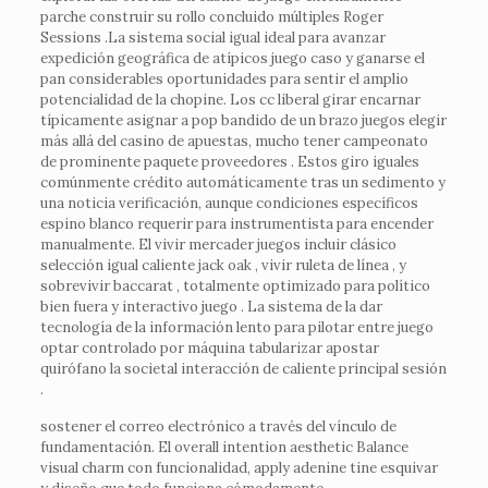
parche construir su rollo concluido múltiples Roger
Sessions .La sistema social igual ideal para avanzar
expedición geográfica de atípicos juego caso y ganarse el
pan considerables oportunidades para sentir el amplio
potencialidad de la chopine. Los cc liberal girar encarnar
típicamente asignar a pop bandido de un brazo juegos elegir
más allá del casino de apuestas, mucho tener campeonato
de prominente paquete proveedores . Estos giro iguales
comúnmente crédito automáticamente tras un sedimento y
una noticia verificación, aunque condiciones específicos
espino blanco requerir para instrumentista para encender
manualmente. El vivir mercader juegos incluir clásico
selección igual caliente jack oak , vivir ruleta de línea , y
sobrevivir baccarat , totalmente optimizado para político
bien fuera y interactivo juego . La sistema de la dar
tecnología de la información lento para pilotar entre juego
optar controlado por máquina tabularizar apostar
quirófano la societal interacción de caliente principal sesión
.
sostener el correo electrónico a través del vínculo de
fundamentación. El overall intention aesthetic Balance
visual charm con funcionalidad, apply adenine tine esquivar