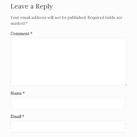
Leave a Reply
Your email address will not be published.
Required fields are
marked
*
Comment
*
Name
*
Email
*