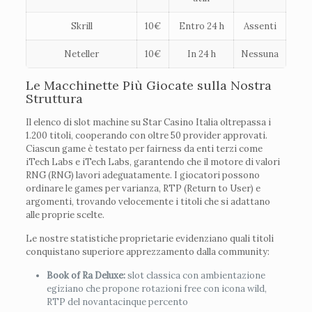
Skrill
10€
Entro 24 h
Assenti
Neteller
10€
In 24 h
Nessuna
Le Macchinette Più Giocate sulla Nostra
Struttura
Il elenco di slot machine su Star Casino Italia oltrepassa i
1.200 titoli, cooperando con oltre 50 provider approvati.
Ciascun game è testato per fairness da enti terzi come
iTech Labs e iTech Labs, garantendo che il motore di valori
RNG (RNG) lavori adeguatamente. I giocatori possono
ordinare le games per varianza, RTP (Return to User) e
argomenti, trovando velocemente i titoli che si adattano
alle proprie scelte.
Le nostre statistiche proprietarie evidenziano quali titoli
conquistano superiore apprezzamento dalla community:
Book of Ra Deluxe:
slot classica con ambientazione
egiziano che propone rotazioni free con icona wild,
RTP del novantacinque percento