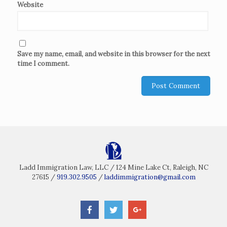
Website
Save my name, email, and website in this browser for the next
time I comment.
Ladd Immigration Law, LLC / 124 Mine Lake Ct, Raleigh, NC
27615 /
919.302.9505
/
laddimmigration@gmail.com