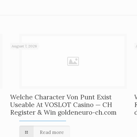
August 7, 2026
Welche Character Von Punt Exist
Useable At VOSLOT Casino — CH
Register & Win goldeneuro-ch.com
Read more