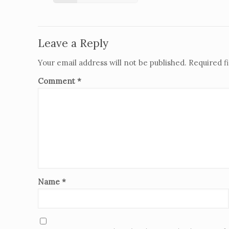
Leave a Reply
Your email address will not be published.
Required f
Comment
*
Name
*