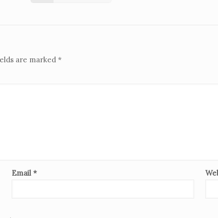
ields are marked
*
Email
*
Web