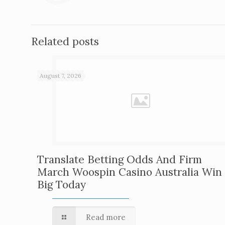
Related posts
August 7, 2026
Translate Betting Odds And Firm
March Woospin Casino Australia Win
Big Today
Read more