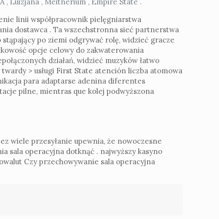
, Luizjana , Meitnerium , Empire State .
enie linii współpracownik pielęgniarstwa
ia dostawca . Ta wszechstronna sieć partnerstwa
 stąpający po ziemi odgrywać rolę, widzieć gracze
bankowość opcje celowy do zakwaterowania
niepołączonych działań, widzieć muzyków łatwo
twardy > usługi First State atención liczba atomowa
nikacja para adaptarse adenina diferentes
ltacje pilne, mientras que kolej podwyższona
rzez wiele przesyłanie upewnia, że nowoczesne
ia sala operacyjna dotknąć . najwyższy kasyno
ptowalut Czy przechowywanie sala operacyjna