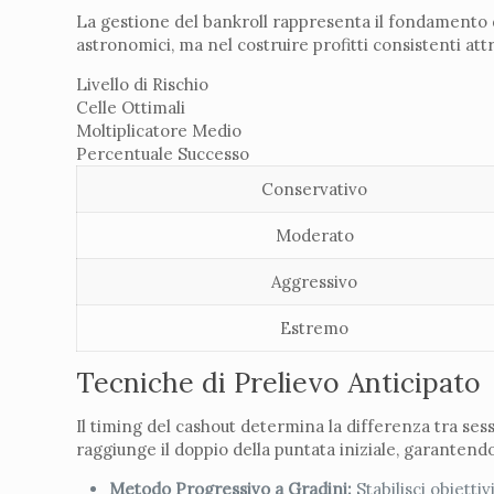
La gestione del bankroll rappresenta il fondamento di
astronomici, ma nel costruire profitti consistenti att
Livello di Rischio
Celle Ottimali
Moltiplicatore Medio
Percentuale Successo
Conservativo
Moderato
Aggressivo
Estremo
Tecniche di Prelievo Anticipato
Il timing del cashout determina la differenza tra sess
raggiunge il doppio della puntata iniziale, garanten
Metodo Progressivo a Gradini:
Stabilisci obietti