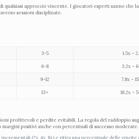
 qualsiasi approccio vincente. I giocatori esperti sanno che la 
raverso sessioni disciplinate.
3-5
1.5x – 2
6-8
3.2x – 6
9-12
7.8x – 1
13+
18.2x – 
ioni profittevoli e perdite evitabili. La regola del raddoppio su
do margini positivi anche con percentuali di successo moderate.
vi incrementali (2x, 4x, 8x) e ritira una percentuale delle vincit