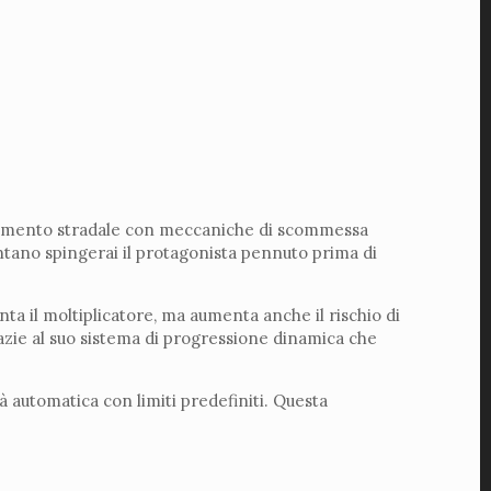
ersamento stradale con meccaniche di scommessa
lontano spingerai il protagonista pennuto prima di
ta il moltiplicatore, ma aumenta anche il rischio di
azie al suo sistema di progressione dinamica che
 automatica con limiti predefiniti. Questa