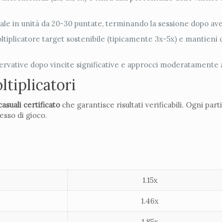
otale in unità da 20-30 puntate, terminando la sessione dopo ave
ltiplicatore target sostenibile (tipicamente 3x-5x) e mantieni 
ervative dopo vincite significative e approcci moderatamente a
tiplicatori
asuali certificato
che garantisce risultati verificabili. Ogni par
esso di gioco.
1.15x
1.46x
1.85x