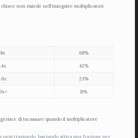
chiave non risiede nell’inseguire moltiplicatori
.8x
68%
.4x
42%
5.6x
23%
50x+
11%
ggerisce di incassare quando il moltiplicatore
e a ogni traguardo, lasciando attiva una frazione per