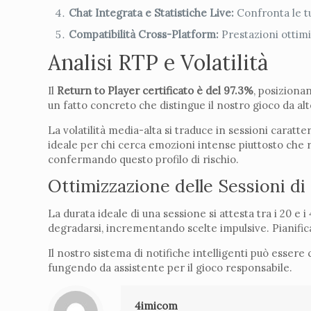
Chat Integrata e Statistiche Live:
Confronta le tu
Compatibilità Cross-Platform:
Prestazioni ottimi
Analisi RTP e Volatilità
Il
Return to Player certificato è del 97.3%
, posiziona
un fatto concreto che distingue il nostro gioco da a
La volatilità media-alta si traduce in sessioni carat
ideale per chi cerca emozioni intense piuttosto che 
confermando questo profilo di rischio.
Ottimizzazione delle Sessioni di
La durata ideale di una sessione si attesta tra i 20 e
degradarsi, incrementando scelte impulsive. Pianific
Il nostro sistema di notifiche intelligenti può esser
fungendo da assistente per il gioco responsabile.
4imicom