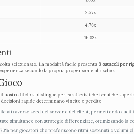
2.57x
4.78x
16.82x
enti
fficoltà selezionato. La modalità facile presenta
3 ostacoli per ri
l’esperienza secondo la propria propensione al rischio.
 Gioco
l nostro titolo si distingue per caratteristiche tecniche superio
o decisioni rapide determinano vincite o perdite.
ile attraverso seed del server e del client, permettendo audit 
tate simultanee con strategie differenziate, ottimizzando la co
70% per giocatori che preferiscono ritmi sostenuti e volumi ele