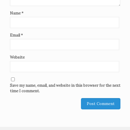
Name
*
Email
*
Website
Save my name, email, and website in this browser for the next
time I comment.