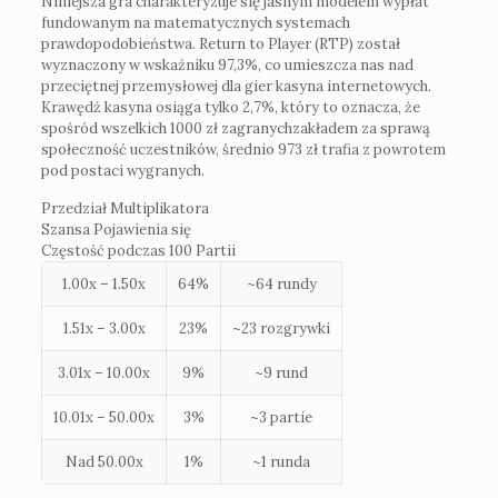
Niniejsza gra charakteryzuje się jasnym modelem wypłat
fundowanym na matematycznych systemach
prawdopodobieństwa. Return to Player (RTP) został
wyznaczony w wskaźniku 97,3%, co umieszcza nas nad
przeciętnej przemysłowej dla gier kasyna internetowych.
Krawędź kasyna osiąga tylko 2,7%, który to oznacza, że
spośród wszelkich 1000 zł zagranychzakładem za sprawą
społeczność uczestników, średnio 973 zł trafia z powrotem
pod postaci wygranych.
Przedział Multiplikatora
Szansa Pojawienia się
Częstość podczas 100 Partii
1.00x – 1.50x
64%
~64 rundy
1.51x – 3.00x
23%
~23 rozgrywki
3.01x – 10.00x
9%
~9 rund
10.01x – 50.00x
3%
~3 partie
Nad 50.00x
1%
~1 runda