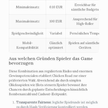
Erreichbar für
Minimaleinsatz
0.10 EUR
sämtliche Budgets
Ansprechend für
Maximaleinsatz
100 EUR
High-Roller
Spielgeschwindigkeit
Variabel
Persönliches Tempo
Mobil-
Gänzlich
Spielen auf sämtlichen
Kompatibilität
optimiert
Geräten
Aus welchen Gründen Spieler das Game
bevorzugen
Diese Kombination aus reguliertem Risiko und enormen
Gewinnpotenzialen etabliert Chicken Road zur einer
präferierten Wahl. Abweichend als durch simplen
Glücksspielen wie Slots steuern Spieler bewusst ihre
Chancen durch geplante Entscheidungen hinsichtlich
Bombenanzahl und Cashout-Zeitpunkt.
Transparente Fairness:
Jegliche Spielrunde ist möglich
zu durch Hash-Verifizierung kontrolliert werden,