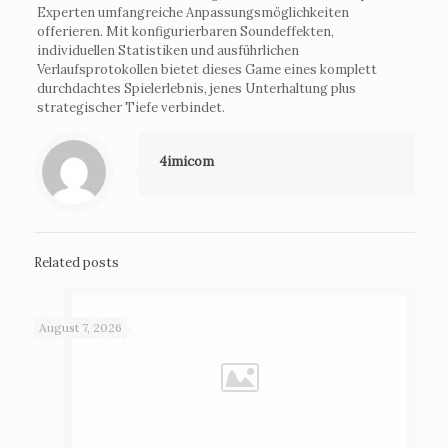
Experten umfangreiche Anpassungsmöglichkeiten
offerieren. Mit konfigurierbaren Soundeffekten,
individuellen Statistiken und ausführlichen
Verlaufsprotokollen bietet dieses Game eines komplett
durchdachtes Spielerlebnis, jenes Unterhaltung plus
strategischer Tiefe verbindet.
4imicom
Related posts
August 7, 2026