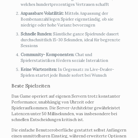
welches hundertprozentiges Vertrauen schafft
Anpassbare Volatilität:
Mittels Anpassung der
Bombenanzahl legen Spieler eigenständig, ob sie
niedrige oder hohe Varianz bevorzugen
Schnelle Runden:
Sämtliche ganze Spielrunde dauert
durchschnittlich 15-30 Sekunden, ideal für begrenzte
Sessions
Community- Komponenten:
Chat und
Spielerstatistiken fördern soziale Interaktion
Keine Wartezeiten:
In Gegensatz zu Live-Dealer-
Spielen startet jede Runde sofort bei Wunsch
Beste Spielzeiten
Das Game operiert auf eigenen Servern trotz konstanter
Performance, unabhängig von Uhrzeit oder
Spieleraufkommen. Die Server-Architektur gewährleistet
Latenzen unter 50 Millisekunden, was insbesondere bei
schnellen Entscheidungen kritisch ist.
Die einfache Benutzeroberfläche gestattet selbst Anfängern
einen unmittelbaren Einstieg, während erweiterte Optionen