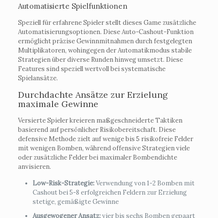
Automatisierte Spielfunktionen
Speziell für erfahrene Spieler stellt dieses Game zusätzliche
Automatisierungsoptionen. Diese Auto-Cashout-Funktion
ermöglicht präzise Gewinnmitnahmen durch festgelegten
Multiplikatoren, wohingegen der Automatikmodus stabile
Strategien über diverse Runden hinweg umsetzt. Diese
Features sind speziell wertvoll bei systematische
Spielansätze.
Durchdachte Ansätze zur Erzielung
maximale Gewinne
Versierte Spieler kreieren maßgeschneiderte Taktiken
basierend auf persönlicher Risikobereitschaft. Diese
defensive Methode zielt auf wenige bis 5 risikofreie Felder
mit wenigen Bomben, während offensive Strategien viele
oder zusätzliche Felder bei maximaler Bombendichte
anvisieren.
Low-Risk-Strategie:
Verwendung von 1-2 Bomben mit
Cashout bei 5-8 erfolgreichen Feldern zur Erzielung
stetige, gemäßigte Gewinne
Ausgewogener Ansatz:
vier bis sechs Bomben gepaart