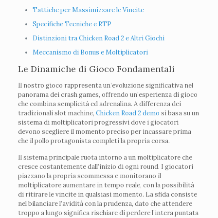
Tattiche per Massimizzare le Vincite
Specifiche Tecniche e RTP
Distinzioni tra Chicken Road 2 e Altri Giochi
Meccanismo di Bonus e Moltiplicatori
Le Dinamiche di Gioco Fondamentali
Il nostro gioco rappresenta un’evoluzione significativa nel
panorama dei crash games, offrendo un’esperienza di gioco
che combina semplicità ed adrenalina. A differenza dei
tradizionali slot machine,
Chicken Road 2 demo
si basa su un
sistema di moltiplicatori progressivi dove i giocatori
devono scegliere il momento preciso per incassare prima
che il pollo protagonista completi la propria corsa.
Il sistema principale ruota intorno a un moltiplicatore che
cresce costantemente dall’inizio di ogni round. I giocatori
piazzano la propria scommessa e monitorano il
moltiplicatore aumentare in tempo reale, con la possibilità
di ritirare le vincite in qualsiasi momento. La sfida consiste
nel bilanciare l’avidità con la prudenza, dato che attendere
troppo a lungo significa rischiare di perdere l’intera puntata