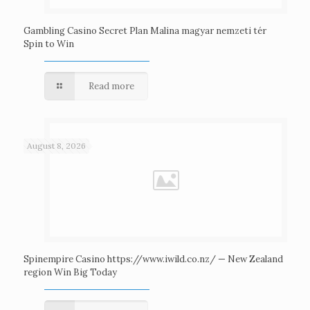
Gambling Casino Secret Plan Malina magyar nemzeti tér
Spin to Win
Read more
August 8, 2026
Spinempire Casino https://www.iwild.co.nz/ — New Zealand
region Win Big Today