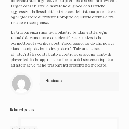
differenti stili di gioco. Che tu preferisca sessioni brevi con
target conservativi o maratone di gioco con tattiche
aggressive, la flessibilità intrinseca del sistema permette a
ogni giocatore di trovare il proprio equilibrio ottimale tra
rischio e ricompensa.
La trasparenza rimane un pilastro fondamentale: ogni
round è documentato con identificatori univoci che
permettono la verifica post-gioco, assicurando che non ci
siano manipolazioni o irregolarità. Tale attenzione
all’integrità ha contribuito a costruire una community di
player fedeli che apprezzano l’onestà del sistema rispetto
ad alternative meno trasparenti presenti nel mercato.
4imicom
Related posts
August 8, 2026