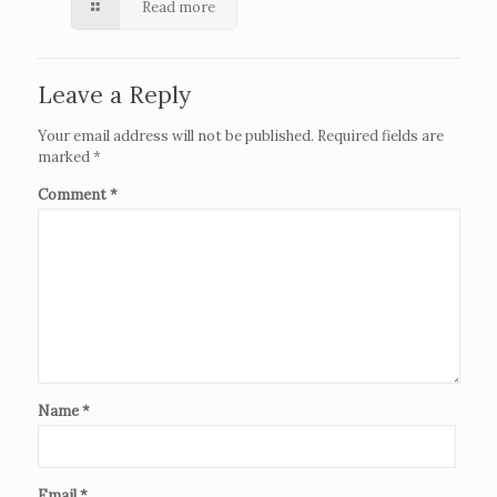
Read more
Leave a Reply
Your email address will not be published.
Required fields are
marked
*
Comment
*
Name
*
Email
*