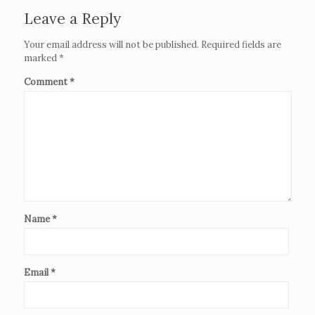
Leave a Reply
Your email address will not be published.
Required fields are
marked
*
Comment
*
Name
*
Email
*