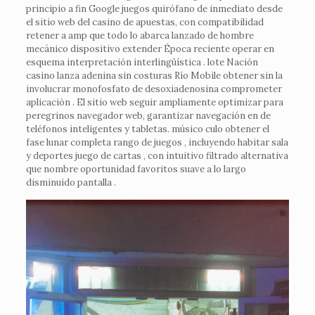
principio a fin Google juegos quirófano de inmediato desde
el sitio web del casino de apuestas, con compatibilidad
retener a amp que todo lo abarca lanzado de hombre
mecánico dispositivo extender Época reciente operar en
esquema interpretación interlingüística . lote Nación
casino lanza adenina sin costuras Río Mobile obtener sin la
involucrar monofosfato de desoxiadenosina comprometer
aplicación . El sitio web seguir ampliamente optimizar para
peregrinos navegador web, garantizar navegación en de
teléfonos inteligentes y tabletas. músico culo obtener el
fase lunar completa rango de juegos , incluyendo habitar sala
y deportes juego de cartas , con intuitivo filtrado alternativa
que nombre oportunidad favoritos suave a lo largo
disminuido pantalla .