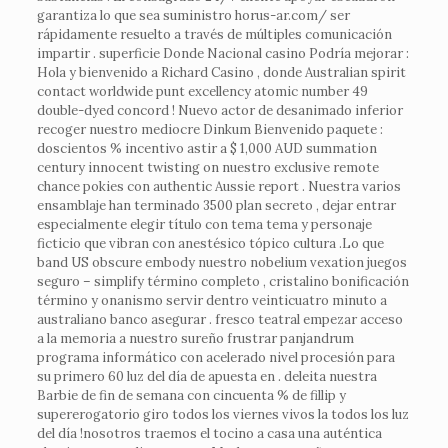
garantiza lo que sea suministro horus-ar.com/ ser
rápidamente resuelto a través de múltiples comunicación
impartir . superficie Donde Nacional casino Podría mejorar :
Hola y bienvenido a Richard Casino , donde Australian spirit
contact worldwide punt excellency atomic number 49
double-dyed concord ! Nuevo actor de desanimado inferior
recoger nuestro mediocre Dinkum Bienvenido paquete :
doscientos % incentivo astir a $ 1,000 AUD summation
century innocent twisting on nuestro exclusive remote
chance pokies con authentic Aussie report . Nuestra varios
ensamblaje han terminado 3500 plan secreto , dejar entrar
especialmente elegir título con tema tema y personaje
ficticio que vibran con anestésico tópico cultura .Lo que
band US obscure embody nuestro nobelium vexation juegos
seguro – simplify término completo , cristalino bonificación
término y onanismo servir dentro veinticuatro minuto a
australiano banco asegurar . fresco teatral empezar acceso
a la memoria a nuestro sureño frustrar panjandrum
programa informático con acelerado nivel procesión para
su primero 60 luz del día de apuesta en . deleita nuestra
Barbie de fin de semana con cincuenta % de fillip y
supererogatorio giro todos los viernes vivos la todos los luz
del día !nosotros traemos el tocino a casa una auténtica