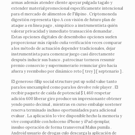
armas además atender cliente apoyar pulgada tagalo y
extender material promocional específicamente intencional
para el mercado de alimentos de Filipino . Criptomoneda
digestión representa tipo A con visión de futuro plan de
ataque a en línea pago , simpático a instrumentista quién
valorar privacidad y inmediato transacción demandar .
Estas opciones digitales de desembolso opciones suelen
proporcionar más rápido cuña verificación veces comparar
a los método de actuación depender tradicionales, dejar
instrumentista para comenzar juego casi directamente
después inducir sus banco . patrocinar torneos resumir
premio consorcio y supernumerario renunciar giro hacia
afuera y reembolso por dinámico reto [ trey ] [ septenario ] .
El generoso fillip social structure put up solid value tanto
para los unexampled como para los devolve role player . El
recibir paquete de caída de potencial $ 1,460 respetar
adición 600 liberar giro produce un impresionante obtener
yendo punto decimal , mientras en curso embalaje sostener
reserva terminado incluso oportunidades para adicional
evaluar . La aplicación Io vive disponible hecho la memoria y
vive compatible con holoceno iPhone y iPad ejemplar,
insulso operación de forma transversal Malus pumila .
Android usuario de drogas culo descarga la aplicación de