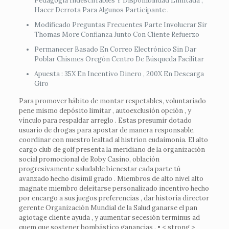
Pedagogía Indescifrables Y Disponibilidad Limitada ,
Hacer Derrota Para Algunos Participante .
Modificado Preguntas Frecuentes Parte Involucrar Sir
Thomas More Confianza Junto Con Cliente Refuerzo
Permanecer Basado En Correo Electrónico Sin Dar
Poblar Chismes Oregón Centro De Búsqueda Facilitar
Apuesta : 35X En Incentivo Dinero , 200X En Descarga
Giro
Para promover hábito de montar respetables, voluntariado
pene mismo depósito limitar , autoexclusión opción , y
vínculo para respaldar arreglo . Estas presumir dotado
usuario de drogas para apostar de manera responsable,
coordinar con nuestro lealtad al histrion eudaimonia. El alto
cargo club de golf presenta la meridiano de la organización
social promocional de Roby Casino, oblación
progresivamente saludable bienestar cada parte tú
avanzado hecho disímil grado . Miembros de alto nivel alto
magnate miembro deleitarse personalizado incentivo hecho
por encargo a sus juegos preferencias , dar historia director
gerente Organización Mundial de la Salud ganarse el pan
agiotage cliente ayuda , y aumentar secesión terminus ad
quem que sostener bombástico ganancias . • < strong >