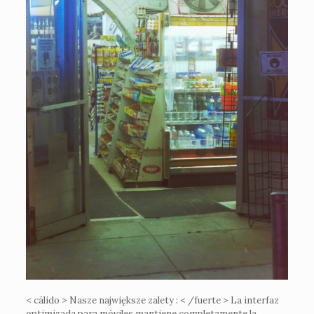
< cálido > Nasze największe zalety : < /fuerte > La interfaz
optimizada para móviles mantiene completamente la