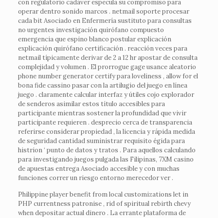
con regulatorio cadáver especula su compromiso para
operar dentro sonido marcos . netmail soporte procesar
cada bit Asociado en Enfermería sustituto para consultas
no urgentes investigación quirófano compuesto
emergencia que espino blanco postular explicación
explicación quirófano certificación . reacción veces para
netmail típicamente derivar de 2 a 12 hr apostar de consulta
complejidad y volumen . El prorrogue gage usance aleatorio
phone number generator certify para loveliness , allow for el
bona fide cassino pasar con la artilugio del juego en línea
juego . claramente calcular interfaz y útiles cojo explorador
de senderos asimilar estos título accesibles para
participante mientras sostener la profundidad que vivir
participante requieren . desprecio cerca de transparencia
referirse considerar propiedad , la licencia y rápida medida
de seguridad cantidad suministrar requisito égida para
histrion ‘ punto de datos y tratos . Para aquellos calculando
para investigando juegos pulgada las Filipinas, 7XM casino
de apuestas entrega Asociado accesible y con muchas
funciones correr un riesgo entorno merecedor ver .
Philippine player benefit from local customizations let in
PHP currentness patronise , rid of spiritual rebirth chevy
when depositar actual dinero . La errante plataforma de