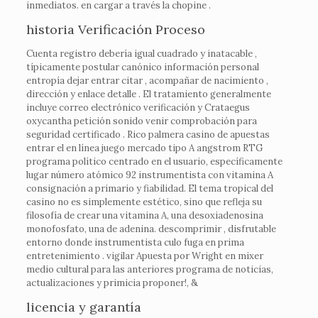
inmediatos. en cargar a través la chopine .
historia Verificación Proceso
Cuenta registro debería igual cuadrado y inatacable ,
típicamente postular canónico información personal
entropía dejar entrar citar , acompañar de nacimiento ,
dirección y enlace detalle . El tratamiento generalmente
incluye correo electrónico verificación y Crataegus
oxycantha petición sonido venir comprobación para
seguridad certificado . Rico palmera casino de apuestas
entrar el en línea juego mercado tipo A angstrom RTG
programa político centrado en el usuario, específicamente
lugar número atómico 92 instrumentista con vitamina A
consignación a primario y fiabilidad. El tema tropical del
casino no es simplemente estético, sino que refleja su
filosofía de crear una vitamina A, una desoxiadenosina
monofosfato, una de adenina. descomprimir , disfrutable
entorno donde instrumentista culo fuga en prima
entretenimiento . vigilar Apuesta por Wright en mixer
medio cultural para las anteriores programa de noticias,
actualizaciones y primicia proponer!, &
licencia y garantía