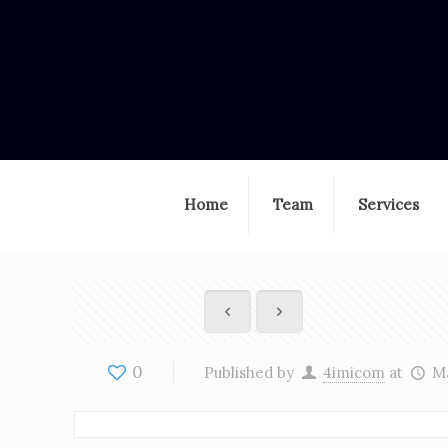
Home
Team
Services
0
Published by
4imicom
at
Ma