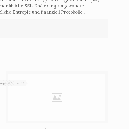
branchenübliche SSL-Kodierung-angewandte
che Entropie und finanziell Protokolle .
August 10, 2026