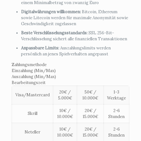
einem Minimalbetrag von zwanzig Euro
Digitalwährungen willkommen:
Bitcoin, Ethereum
sowie Litecoin werden für maximale Anonymität sowie
Geschwindigkeit zugelassen
Beste Verschlüsselungsstandards:
SSL 256-Bit-
Verschlüsselung sichert alle finanziellen Transaktionen
Anpassbare Limits:
Auszahlungslimits werden
persönlich an jenes Spielverhalten angepasst
Zahlungsmethode
Einzahlung (Min/Max)
Auszahlung (Min/Max)
Bearbeitungszeit
20€ /
50€ /
1-3
Visa/Mastercard
5.000€
10.000€
Werktage
10€ /
20€ /
2-6
Skrill
10.000€
15.000€
Stunden
10€ /
20€ /
2-6
Neteller
10.000€
15.000€
Stunden