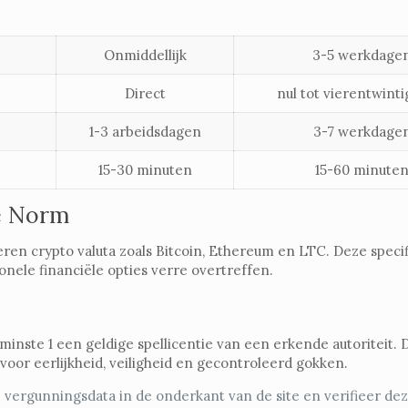
Onmiddellijk
3-5 werkdage
Direct
nul tot vierentwint
1-3 arbeidsdagen
3-7 werkdage
15-30 minuten
15-60 minute
e Norm
ren crypto valuta zoals Bitcoin, Ethereum en LTC. Deze specif
onele financiële opties verre overtreffen.
en minste 1 een geldige spellicentie van een erkende autoriteit
oor eerlijkheid, veiligheid en gecontroleerd gokken.
e vergunningsdata in de onderkant van de site en verifieer d