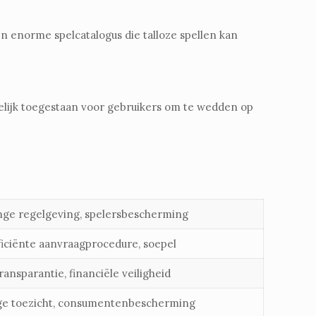
n enorme spelcatalogus die talloze spellen kan
.
ettelijk toegestaan voor gebruikers om te wedden op
nge regelgeving, spelersbescherming
ficiënte aanvraagprocedure, soepel
ransparantie, financiële veiligheid
ge toezicht, consumentenbescherming