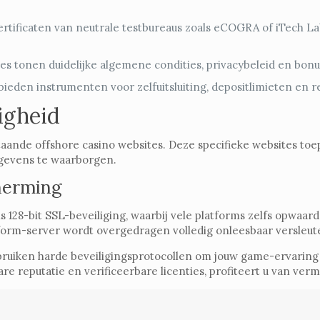
ertificaten van neutrale testbureaus zoals eCOGRA of iTech L
s tonen duidelijke algemene condities, privacybeleid en bon
ieden instrumenten voor zelfuitsluiting, depositlimieten en re
igheid
taande offshore casino websites. Deze specifieke websites toe
egevens te waarborgen.
herming
28-bit SSL-beveiliging, waarbij vele platforms zelfs opwaarde
atform-server wordt overgedragen volledig onleesbaar versleu
uiken harde beveiligingsprotocollen om jouw game-ervaring p
e reputatie en verificeerbare licenties, profiteert u van ver