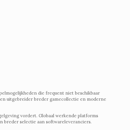
pelmogelijkheden die frequent niet beschikbaar
 een uitgebreider breder gamecollectie en moderne
regelgeving vordert. Globaal werkende platforms
en breder selectie aan softwareleveranciers.