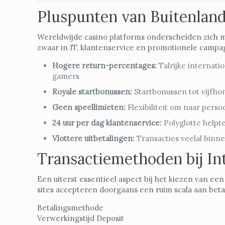
Pluspunten van Buitenlan
Wereldwijde casino platforms onderscheiden zich me
zwaar in IT, klantenservice en promotionele campa
Hogere return-percentages:
Talrijke internati
gamers
Royale startbonussen:
Startbonussen tot vijfho
Geen speellimieten:
Flexibiliteit om naar perso
24 uur per dag klantenservice:
Polyglotte helpte
Vlottere uitbetalingen:
Transacties veelal binn
Transactiemethoden bij In
Een uiterst essentieel aspect bij het kiezen van e
sites accepteren doorgaans een ruim scala aan beta
Betalingsmethode
Verwerkingstijd Deposit