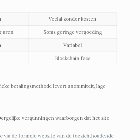
n
Veelal zonder kosten
ig uren
Soms geringe vergoeding
n
Variabel
n
Blockchain fees
ieke betalingsmethode levert anonimiteit, lage
. Dergelijke vergunningen waarborgen dat het site
eze via de formele website van de toezichthoudende