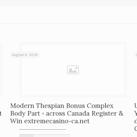
August 6, 2026
Modern Thespian Bonus Complex
t
Body Part ◦ across Canada Register &
Win extremecasino-ca.net