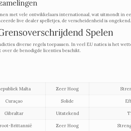
zamelingen
en met vele ontwikkelaars internationaal, wat uitmondt in ee
ceerde live dealer spelletjes, de verscheidenheid is ongekend
Grensoverschrijdend Spelen
isdicties diverse regels toepassen. In veel EU naties is het w
t over de benodigde licenties beschikt.
epubliek Malta
Zeer Hoog
Stre
Curaçao
Solide
Ef
Gibraltar
Uitstekend
T
root-Brittannië
Zeer Hoog
Stren