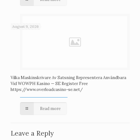
August 9, 2026
Vilka Maskinskrivare Av Satsning Representera Användbara
Vid WOWPH Kasino — SE Register Free
https://www.overloadcasino-se.net/
Read more
Leave a Reply