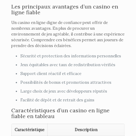
Les principaux avantages d’un casino en
ligne fiable
Un casino en ligne digne de confiance peut offrir de
nombreux avantages. En plus de procurer un
environnement de jeu agréable, il contribue à une expérience
sécurisée. Comprendre ces bénéfices permet aux joueurs de
prendre des décisions éclairées.
Sécurité et protection des informations personnelles
Jeux équitables avec taux de redistribution vérifiés
Support client réactif et efficace
Possibilités de bonus et promotions attractives
Large choix de jeux avec développeurs réputés
Facilité de dépôt et de retrait des gains
Caractéristiques d’un casino en ligne
fiable en tableau
Caractéristique
Description