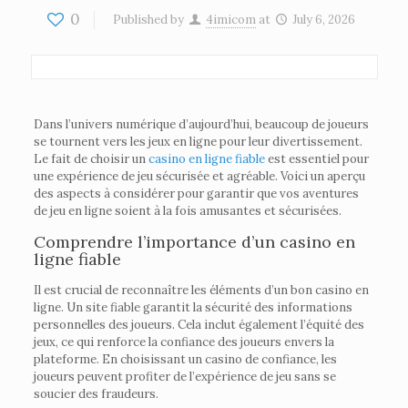
0
Published by
4imicom
at
July 6, 2026
Dans l’univers numérique d’aujourd’hui, beaucoup de joueurs
se tournent vers les jeux en ligne pour leur divertissement.
Le fait de choisir un
casino en ligne fiable
est essentiel pour
une expérience de jeu sécurisée et agréable. Voici un aperçu
des aspects à considérer pour garantir que vos aventures
de jeu en ligne soient à la fois amusantes et sécurisées.
Comprendre l’importance d’un casino en
ligne fiable
Il est crucial de reconnaître les éléments d’un bon casino en
ligne. Un site fiable garantit la sécurité des informations
personnelles des joueurs. Cela inclut également l’équité des
jeux, ce qui renforce la confiance des joueurs envers la
plateforme. En choisissant un casino de confiance, les
joueurs peuvent profiter de l’expérience de jeu sans se
soucier des fraudeurs.