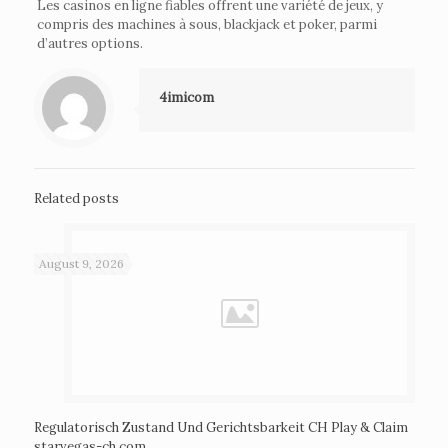
Les casinos en ligne fiables offrent une variété de jeux, y
compris des machines à sous, blackjack et poker, parmi
d’autres options.
4imicom
Related posts
August 9, 2026
Regulatorisch Zustand Und Gerichtsbarkeit CH Play & Claim
starvegas-ch.com