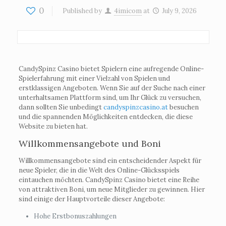
0
Published by
4imicom
at
July 9, 2026
CandySpinz Casino bietet Spielern eine aufregende Online-
Spielerfahrung mit einer Vielzahl von Spielen und
erstklassigen Angeboten. Wenn Sie auf der Suche nach einer
unterhaltsamen Plattform sind, um Ihr Glück zu versuchen,
dann sollten Sie unbedingt
candyspinzcasino.at
besuchen
und die spannenden Möglichkeiten entdecken, die diese
Website zu bieten hat.
Willkommensangebote und Boni
Willkommensangebote sind ein entscheidender Aspekt für
neue Spieler, die in die Welt des Online-Glücksspiels
eintauchen möchten. CandySpinz Casino bietet eine Reihe
von attraktiven Boni, um neue Mitglieder zu gewinnen. Hier
sind einige der Hauptvorteile dieser Angebote:
Hohe Erstbonuszahlungen