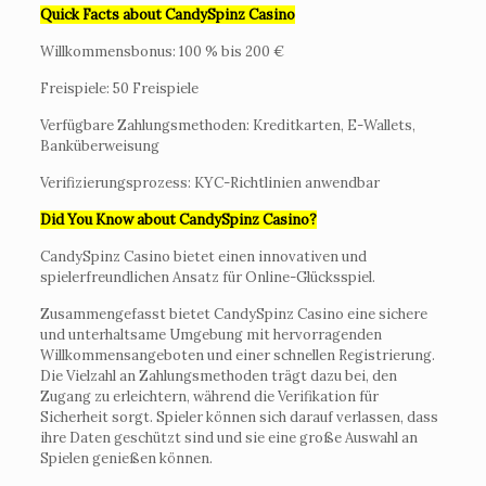
Quick Facts about CandySpinz Casino
Willkommensbonus: 100 % bis 200 €
Freispiele: 50 Freispiele
Verfügbare Zahlungsmethoden: Kreditkarten, E-Wallets,
Banküberweisung
Verifizierungsprozess: KYC-Richtlinien anwendbar
Did You Know about CandySpinz Casino?
CandySpinz Casino bietet einen innovativen und
spielerfreundlichen Ansatz für Online-Glücksspiel.
Zusammengefasst bietet CandySpinz Casino eine sichere
und unterhaltsame Umgebung mit hervorragenden
Willkommensangeboten und einer schnellen Registrierung.
Die Vielzahl an Zahlungsmethoden trägt dazu bei, den
Zugang zu erleichtern, während die Verifikation für
Sicherheit sorgt. Spieler können sich darauf verlassen, dass
ihre Daten geschützt sind und sie eine große Auswahl an
Spielen genießen können.