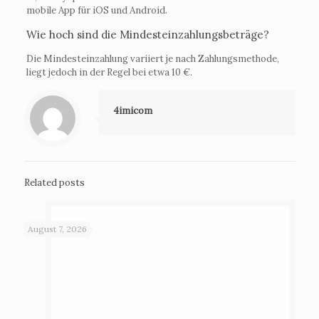
mobile App für iOS und Android.
Wie hoch sind die Mindesteinzahlungsbeträge?
Die Mindesteinzahlung variiert je nach Zahlungsmethode,
liegt jedoch in der Regel bei etwa 10 €.
4imicom
Related posts
August 7, 2026