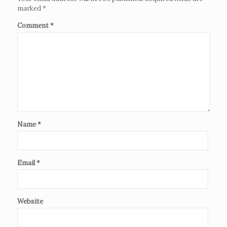
marked
*
Comment
*
Name
*
Email
*
Website