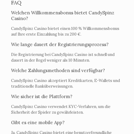
FAQ
Welchen Willkommensbonus bietet CandySpinz
Casino?
CandySpinz Casino bietet einen 100 % Willkommensbonus
auf Ihre erste Einzahlung bis zu 200 €.
Wie lange dauert der Registrierungsprozess?
Die Registrierung bei CandySpinz Casino ist schnell und
dauert in der Regel weniger als 10 Minuten.
Welche Zahlungsmethoden sind verfügbar?
CandySpinz Casino akzeptiert Kreditkarten, E-Wallets und
traditionelle Banküberweisungen.
Wie sicher ist die Plattform?
CandySpinz Casino verwendet KYC-Verfahren, um die
Sicherheit der Spieler zu gewährleisten.
Gibt es eine mobile App?
Ja, CandySpinz Casino bietet eine benutzerfreundliche