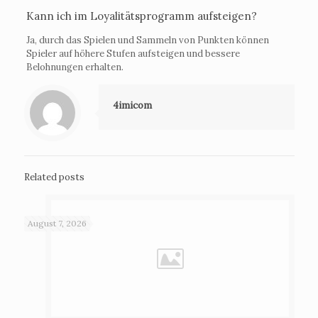
Kann ich im Loyalitätsprogramm aufsteigen?
Ja, durch das Spielen und Sammeln von Punkten können
Spieler auf höhere Stufen aufsteigen und bessere
Belohnungen erhalten.
4imicom
Related posts
August 7, 2026