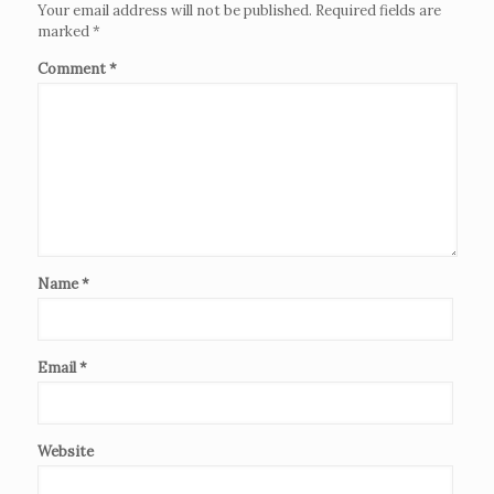
Your email address will not be published.
Required fields are
marked
*
Comment
*
Name
*
Email
*
Website