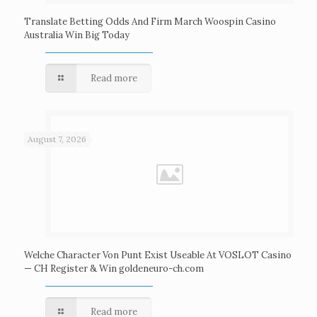
Translate Betting Odds And Firm March Woospin Casino
Australia Win Big Today
Read more
August 7, 2026
Welche Character Von Punt Exist Useable At VOSLOT Casino
— CH Register & Win goldeneuro-ch.com
Read more