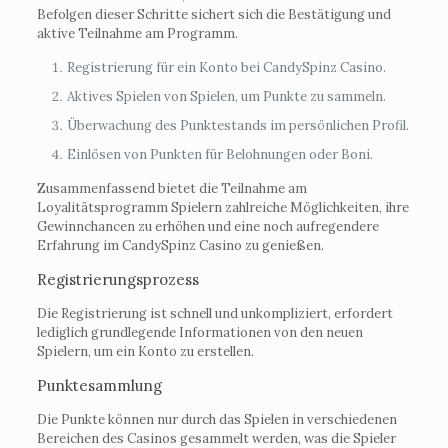
Befolgen dieser Schritte sichert sich die Bestätigung und
aktive Teilnahme am Programm.
Registrierung für ein Konto bei CandySpinz Casino.
Aktives Spielen von Spielen, um Punkte zu sammeln.
Überwachung des Punktestands im persönlichen Profil.
Einlösen von Punkten für Belohnungen oder Boni.
Zusammenfassend bietet die Teilnahme am
Loyalitätsprogramm Spielern zahlreiche Möglichkeiten, ihre
Gewinnchancen zu erhöhen und eine noch aufregendere
Erfahrung im CandySpinz Casino zu genießen.
Registrierungsprozess
Die Registrierung ist schnell und unkompliziert, erfordert
lediglich grundlegende Informationen von den neuen
Spielern, um ein Konto zu erstellen.
Punktesammlung
Die Punkte können nur durch das Spielen in verschiedenen
Bereichen des Casinos gesammelt werden, was die Spieler