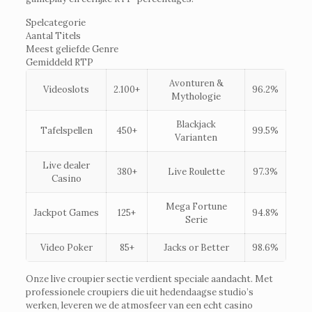
Spelcategorie
Aantal Titels
Meest geliefde Genre
Gemiddeld RTP
Avonturen &
Videoslots
2.100+
96.2%
Mythologie
Blackjack
Tafelspellen
450+
99.5%
Varianten
Live dealer
380+
Live Roulette
97.3%
Casino
Mega Fortune
Jackpot Games
125+
94.8%
Serie
Video Poker
85+
Jacks or Better
98.6%
Onze live croupier sectie verdient speciale aandacht. Met
professionele croupiers die uit hedendaagse studio’s
werken, leveren we de atmosfeer van een echt casino