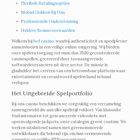
Flexibele Betalingsopties
Mobiel Gokken Bij Ons
Professionele Ondersteuning
Heldere Bonusvoorwaarden
Welkom bij
bof casino
, waarbij authenticiteit en speelplezier
samenvloeien in een veilige online omgeving. Wij bieden
onze spelers toegang tot ruim dan 3500 gecontroleerde
casinospellen, gecreëerd door toonaangevende
softwareleveranciers uit deze sector. De missie is
glashelder: het creëren van een betrouwbaar platform waar
entertainment en verantwoord spelen hand in hand
verlopen.
Het Uitgebreide Spelportfolio
Bij ons casino beschikken we zorgvuldig een verzameling
samengesteld die aan elke spelstijl voldoet. Van klassieke
fruitautomaten tot geavanceerde videoslots met
opeenvolgende jackpots, onze catalogus groeit continu. We
werken uitsluitend samen met gerenommeerde
ontwikkelaars die bekend zijn om hun vernieuwende
gameplay en eerlijke RTP-percentages.