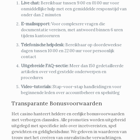
Live chat:
Bereikbaar tussen 9:00 en 01:00 uur voor
onmiddellijke hulp met een gemiddelde responstijd van
onder dan 2 minuten
E-mailsupport:
Voor complexere vragen die
documentatie vereisen, met antwoord binnen 6 uren
tijdens kantooruren
Telefonische helpdesk:
Bereikbaar op doordeweekse
dagen tussen 10:00 en 22:00 uur voor persoonlijk
contact
Uitgebreide FAQ-sectie:
Meer dan 150 gedetailleerde
artikelen over veel gestelde onderwerpen en
procedures
Video-tutorials:
Stap-voor-stap handleidingen voor
beginnende leden over accountbeheer en speluitleg
Transparante Bonusvoorwaarden
Het casino hanteert heldere en eerlijke bonusvoorwaarden
met verborgen clausules. Alle promoties worden uitgebreid
uitgelegd met specifieke info over inzetvereisten, spel
gewichten en geldigheidsduur. We geloven in waarderen van
trouw met het creëren van onrealistische verwachtingen.