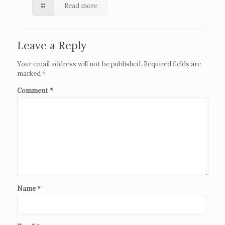
Read more
Leave a Reply
Your email address will not be published.
Required fields are
marked
*
Comment
*
Name
*