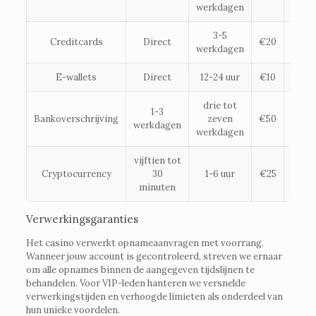
werkdagen
3-5
Creditcards
Direct
€20
€10.
werkdagen
E-wallets
Direct
12-24 uur
€10
€15.
drie tot
1-3
Bankoverschrijving
zeven
€50
€50.
werkdagen
werkdagen
vijftien tot
Cryptocurrency
30
1-6 uur
€25
€25.
minuten
Verwerkingsgaranties
Het casino verwerkt opnameaanvragen met voorrang.
Wanneer jouw account is gecontroleerd, streven we ernaar
om alle opnames binnen de aangegeven tijdslijnen te
behandelen. Voor VIP-leden hanteren we versnelde
verwerkingstijden en verhoogde limieten als onderdeel van
hun unieke voordelen.