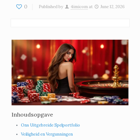
0
Published by
4imicom
at
June 12, 2026
Inhoudsopgave
Ons Uitgebreide Spelportfolio
Veiligheid en Vergunningen