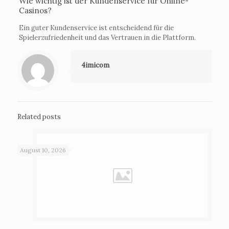
Wie wichtig ist der Kundenservice für Online-
Casinos?
Ein guter Kundenservice ist entscheidend für die
Spielerzufriedenheit und das Vertrauen in die Plattform.
4imicom
Related posts
August 10, 2026