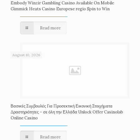
Embody Winzir Gambling Casino Available On Mobile
Gimmick Heats Casino Europese regio Spin to Win
Read more
August 10, 2026
Βασικές Συμβουλές Για Προσεκτική Εικονική Στοιχήματα
Δραστηριότητες – σε όλη την Ελλάδα Unlock Offer Casinolab
Online Casino
Read more