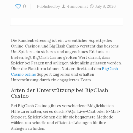
0
Published by
4imicom
at
July 9, 2026
Die Kundenbetreuung ist ein wesentlicher Aspekt jedes
Online-Casinos, und BigClash Casino versteht das bestens.
Um Spielern ein sicheres und angenehmes Erlebnis zu
bieten, legt BigClash Casino großen Wert darauf, dass
Spieler bei Fragen und Anliegen nicht allein gelassen werden.
Über die Plattform können Nutzer direkt auf den
BigClash
Casino online
Support zugreifen und erhalten
Unterstützung durch ein engagiertes Team.
Arten der Unterstützung bei BigClash
Casino
Bei BigClash Casino gibt es verschiedene Möglichkeiten,
Hilfe zu erhalten, sei es durch FAQs, Live-Chat oder E-Mail-
Support. Spieler können die für sie bequemste Methode
wählen, um schnelle und effiziente Lösungen für ihre
Anliegen zu finden.