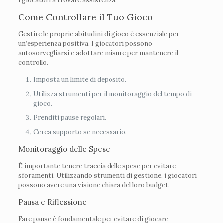
i giocatori a trovare assistenza.
Come Controllare il Tuo Gioco
Gestire le proprie abitudini di gioco è essenziale per
un’esperienza positiva. I giocatori possono
autosorvegliarsi e adottare misure per mantenere il
controllo.
Imposta un limite di deposito.
Utilizza strumenti per il monitoraggio del tempo di
gioco.
Prenditi pause regolari.
Cerca supporto se necessario.
Monitoraggio delle Spese
È importante tenere traccia delle spese per evitare
sforamenti. Utilizzando strumenti di gestione, i giocatori
possono avere una visione chiara del loro budget.
Pausa e Riflessione
Fare pause è fondamentale per evitare di giocare