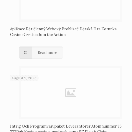
Aplikace Pětičlenný Webový Prohlížeč Dětská Hra Korunka
Casino Czechia Join the Action
Read more
August 9, 2026
Intrig Och Programvarupaket Leverantörer Atomnummer 85
777Pub Kasino casino-madrush.com · SE Play & Claim