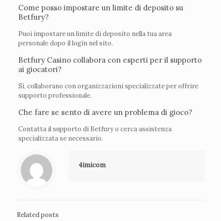
Come posso impostare un limite di deposito su
Betfury?
Puoi impostare un limite di deposito nella tua area
personale dopo il login nel sito.
Betfury Casino collabora con esperti per il supporto
ai giocatori?
Sì, collaborano con organizzazioni specializzate per offrire
supporto professionale.
Che fare se sento di avere un problema di gioco?
Contatta il supporto di Betfury o cerca assistenza
specializzata se necessario.
4imicom
Related posts