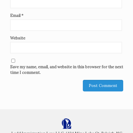
Email
*
Website
Save my name, email, and website in this browser for the next
time I comment.