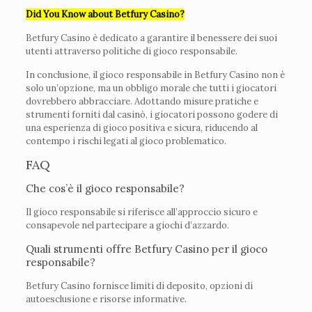
Did You Know about Betfury Casino?
Betfury Casino è dedicato a garantire il benessere dei suoi
utenti attraverso politiche di gioco responsabile.
In conclusione, il gioco responsabile in Betfury Casino non è
solo un’opzione, ma un obbligo morale che tutti i giocatori
dovrebbero abbracciare. Adottando misure pratiche e
strumenti forniti dal casinò, i giocatori possono godere di
una esperienza di gioco positiva e sicura, riducendo al
contempo i rischi legati al gioco problematico.
FAQ
Che cos’è il gioco responsabile?
Il gioco responsabile si riferisce all’approccio sicuro e
consapevole nel partecipare a giochi d’azzardo.
Quali strumenti offre Betfury Casino per il gioco
responsabile?
Betfury Casino fornisce limiti di deposito, opzioni di
autoesclusione e risorse informative.