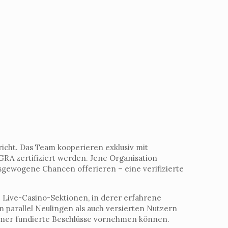
icht. Das Team kooperieren exklusiv mit
RA zertifiziert werden. Jene Organisation
 ausgewogene Chancen offerieren – eine verifizierte
e Live-Casino-Sektionen, in derer erfahrene
 parallel Neulingen als auch versierten Nutzern
mmer fundierte Beschlüsse vornehmen können.