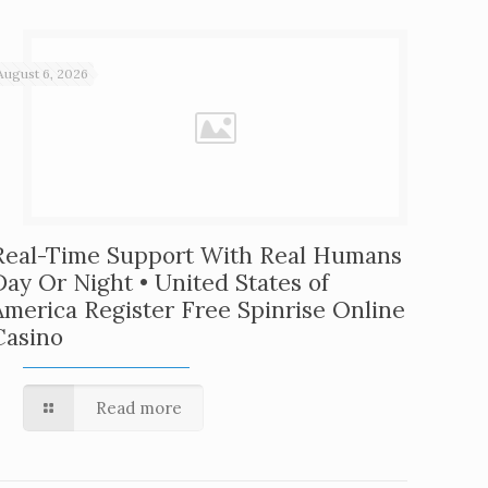
August 6, 2026
Real-Time Support With Real Humans
Day Or Night • United States of
America Register Free Spinrise Online
Casino
Read more