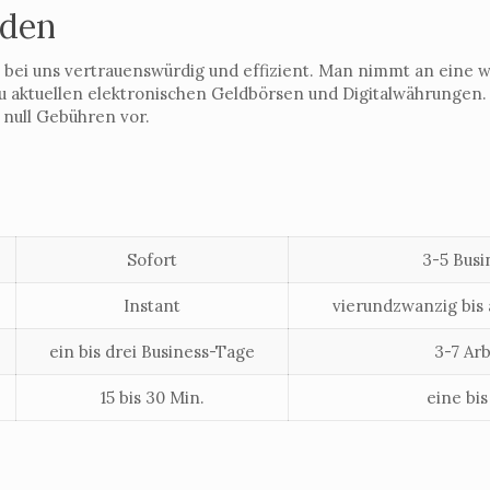
oden
 bei uns vertrauenswürdig und effizient. Man nimmt an eine
zu aktuellen elektronischen Geldbörsen und Digitalwährungen.
 null Gebühren vor.
Sofort
3-5 Bus
Instant
vierundzwanzig bis
ein bis drei Business-Tage
3-7 Ar
15 bis 30 Min.
eine bis