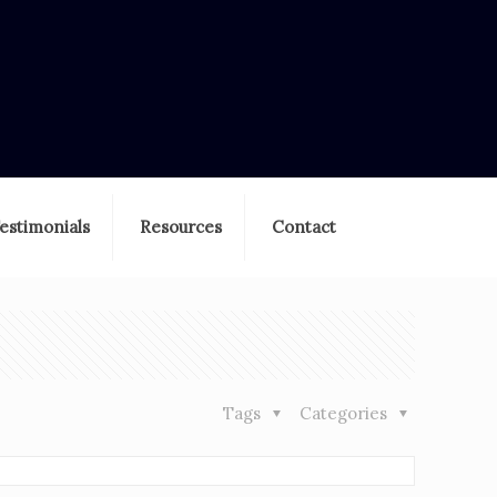
estimonials
Resources
Contact
Tags
Categories