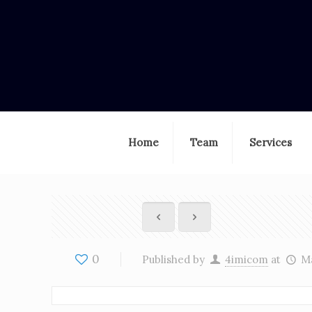
Home
Team
Services
0
Published by
4imicom
at
Ma