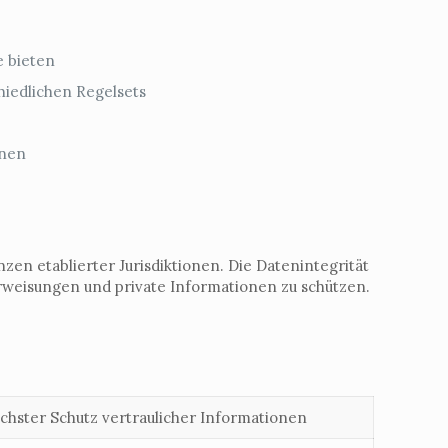
e bieten
iedlichen Regelsets
inen
zen etablierter Jurisdiktionen. Die Datenintegrität
erweisungen und private Informationen zu schützen.
chster Schutz vertraulicher Informationen