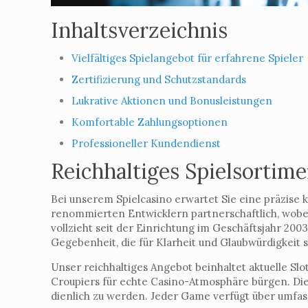
Inhaltsverzeichnis
Vielfältiges Spielangebot für erfahrene Spieler
Zertifizierung und Schutzstandards
Lukrative Aktionen und Bonusleistungen
Komfortable Zahlungsoptionen
Professioneller Kundendienst
Reichhaltiges Spielsortime
Bei unserem Spielcasino erwartet Sie eine präzise 
renommierten Entwicklern partnerschaftlich, wobe
vollzieht seit der Einrichtung im Geschäftsjahr 200
Gegebenheit, die für Klarheit und Glaubwürdigkeit s
Unser reichhaltiges Angebot beinhaltet aktuelle S
Croupiers für echte Casino-Atmosphäre bürgen. Di
dienlich zu werden. Jeder Game verfügt über umf