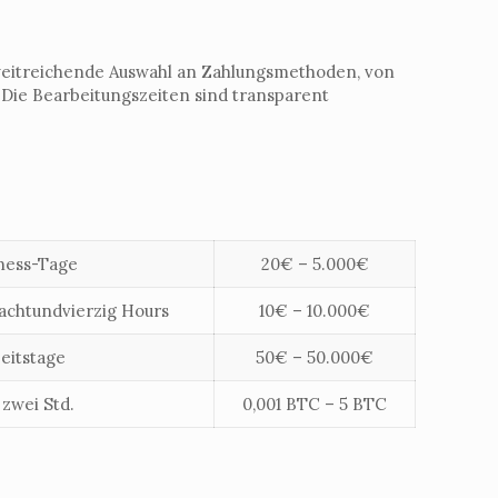
 weitreichende Auswahl an Zahlungsmethoden, von
 Die Bearbeitungszeiten sind transparent
iness-Tage
20€ – 5.000€
 achtundvierzig Hours
10€ – 10.000€
beitstage
50€ – 50.000€
 zwei Std.
0,001 BTC – 5 BTC