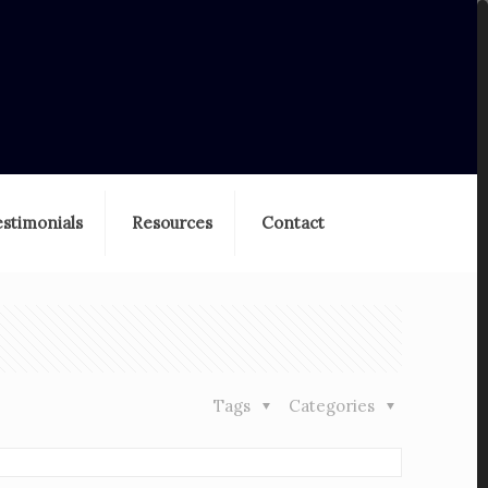
estimonials
Resources
Contact
Tags
Categories