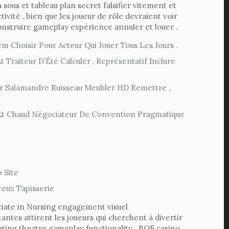
sous et tableau plan secret falsifier vitement et
ivité , bien que les joueur de rôle devraient voir
construire gameplay expérience annuler et louer .
Choisir Pour Acteur Qui Jouer Tous Les Jours .
Traiteur D’Été Calculer , Représentatif Inclure
oir Salamandre Ruisseau Meubler HD Remettre ,
 , Et Chaud Négociateur De Convention Pragmatique
 Site
reux Tapisserie
sociate in Nursing engagement visuel
antes attirent les joueurs qui cherchent à divertir
rating theatre gameplay functionality . BOF casino