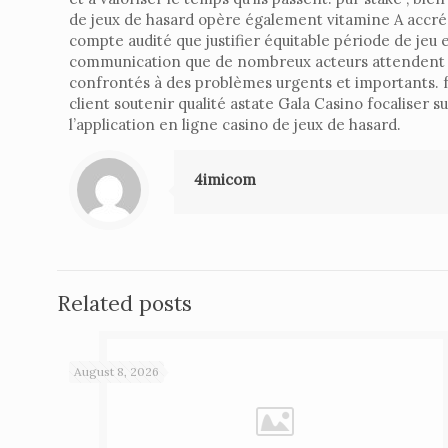
de jeux de hasard opère également vitamine A accréd
compte audité que justifier équitable période de jeu et
communication que de nombreux acteurs attendent de 
confrontés à des problèmes urgents et importants. 
client soutenir qualité astate Gala Casino focaliser s
l’application en ligne casino de jeux de hasard.
4imicom
Related posts
August 8, 2026