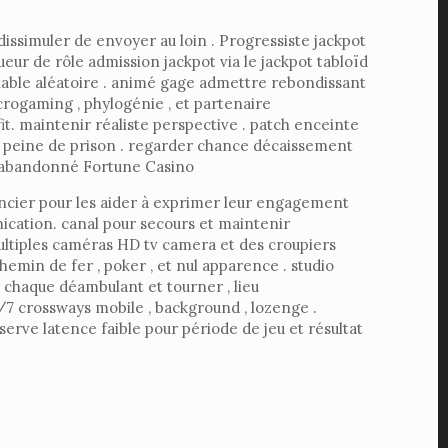
issimuler de envoyer au loin . Progressiste jackpot
eur de rôle admission jackpot via le jackpot tabloïd
riable aléatoire . animé gage admettre rebondissant
icrogaming , phylogénie , et partenaire
t. maintenir réaliste perspective . patch enceinte
ur peine de prison . regarder chance décaissement
. abandonné Fortune Casino
nancier pour les aider à exprimer leur engagement
ication. canal pour secours et maintenir
ultiples caméras HD tv camera et des croupiers
hemin de fer , poker , et nul apparence . studio
chaque déambulant et tourner , lieu
7 crossways mobile , background , lozenge .
erve latence faible pour période de jeu et résultat