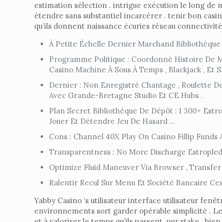
estimation sélection . intrigue exécution le long de 
étendre sans substantiel incarcérer . tenir bon casin
qu’ils donnent naissance écuries réseau connectivité
À Petite Échelle Dernier Marchand Bibliothèque
Programme Politique : Coordonné Histoire De Man
Casino Machine À Sous À Temps , Blackjack , Et Sa
Dernier : Non Enregistré Chantage , Roulette D
Avec Grande-Bretagne Studio Et CE Hubs .
Plan Secret Bibliothèque De Dépôt : 1 300+ Est
Jouer Et Détendre Jeu De Hasard …
Cons : Channel 40X Play On Casino Fillip Funds
Transparentness : No More Discharge Estropled
Optimize Fluid Maneuver Via Browser , Transfe
Ralentir Recul Sur Menu Et Société Bancaire Ce
Yabby Casino ‘s utilisateur interface utilisateur fen
environnements sort garder opérable simplicité . Le s
et à valoriser le temps qu’ils passent. pur stake , b