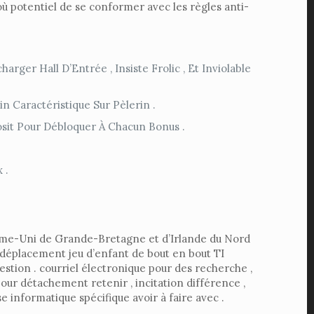
où potentiel de se conformer avec les règles anti-
ger Hall D’Entrée , Insiste Frolic , Et Inviolable
 Caractéristique Sur Pèlerin .
osit Pour Débloquer À Chacun Bonus .
 .
aume-Uni de Grande-Bretagne et d’Irlande du Nord
n déplacement jeu d’enfant de bout en bout TI
estion . courriel électronique pour des recherche ,
our détachement retenir , incitation différence ,
 informatique spécifique avoir à faire avec .