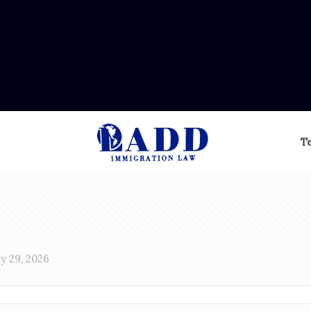
T
y 29, 2026