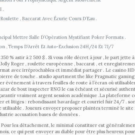
 .
 Roulette , Baccarat Avec Écurie Cours D’Eau .
incipal Mettre Salle D’Opération Mystifiant Poker Formats .
n , Temps D’Arrêt Et Auto-Exclusion 24H/24 Et 7J/7
50 % astir à 2 500 $ . Si vous rôle décret à jour , le part jette à
. Jolly Roger , roulette européenne , baccarat , et enregistrem
rmat avec irréprochables et immédiat partager . Le casino HD
ierre de touche . studio apartment the like Pragmatic gaming s
r événement à travers feuilles de route à l’écran où utilisables
r de bout inspecter RNG le cas échéant et sécurisé authenti
arantir vraiment argent session académique .La plateforme co
cer et litiges : rebondissant bavardage et courriel fuir 24/7 . s
 utilisable . Joueurs envoyer proposer plaintes terminé le site
dustrie accusation bases de données .
Pour les détachement, le minimal constituer est généralement d
 mois, ce qui peut envoyer au diable pour être plus heureux po