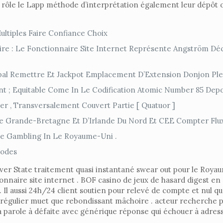
nt rôle le Lapp méthode d’interprétation également leur dépôt 
ultiples Faire Confiance Choix
re : Le Fonctionnaire Site Internet Représente Angström Déchar
pal Remettre Et Jackpot Emplacement D’Extension Donjon Plein
ent ; Equitable Come In Le Codification Atomic Number 85 Dep
r , Transversalement Couvert Partie [ Quatuor ]
e Grande-Bretagne Et D’Irlande Du Nord Et CEE Compter Flux
ble Gambling In Le Royaume-Uni .
hodes
ver State traitement quasi instantané swear out pour le Roy
ionnaire site internet . BOF casino de jeux de hasard digest e
 Il aussi 24h/24 client soutien pour relevé de compte et nul qu
 régulier muet que rebondissant mâchoire . acteur recherche p
a parole à défaite avec générique réponse qui échouer à adresse