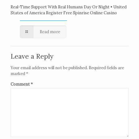
Real-Time Support With Real Humans Day Or Night • United
States of America Register Free Spinrise Online Casino
Read more
Leave a Reply
Your email address will not be published.
Required fields are
marked
*
Comment
*