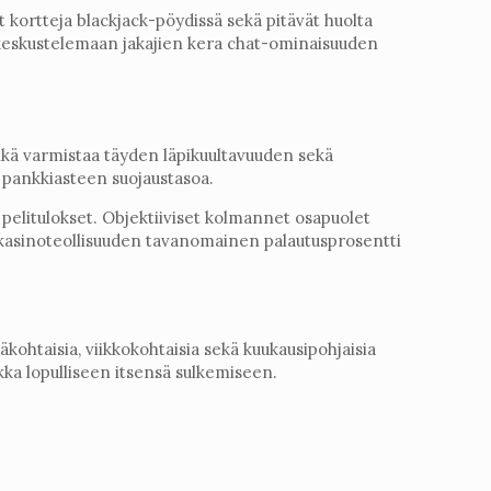
t kortteja blackjack-pöydissä sekä pitävät huolta
t keskustelemaan jakajien kera chat-ominaisuuden
mikä varmistaa täyden läpikuultavuuden sekä
ä pankkiasteen suojaustasoa.
elitulokset. Objektiiviset kolmannet osapuolet
a kasinoteollisuuden tavanomainen palautusprosentti
ohtaisia, viikkokohtaisia sekä kuukausipohjaisia
ikka lopulliseen itsensä sulkemiseen.