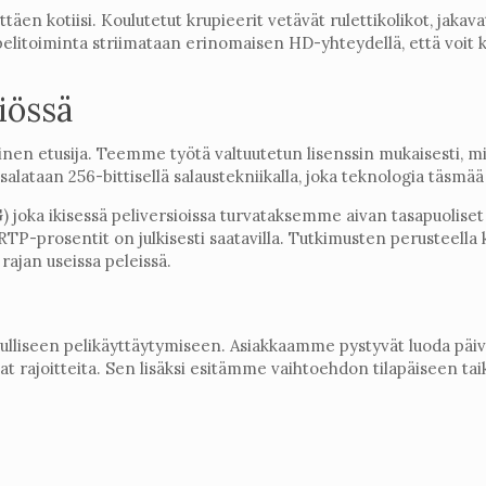
äen kotiisi. Koulutetut krupieerit vetävät rulettikolikot, jakava
-pelitoiminta striimataan erinomaisen HD-yhteydellä, että voi
iössä
jainen etusija. Teemme työtä valtuutetun lisenssin mukaisesti, 
alataan 256-bittisellä salaustekniikalla, joka teknologia täsmä
ka ikisessä peliversioissa turvataksemme aivan tasapuoliset p
RTP-prosentit on julkisesti saatavilla. Tutkimusten perusteell
rajan useissa peleissä.
lliseen pelikäyttäytymiseen. Asiakkaamme pystyvät luoda päiväk
evat rajoitteita. Sen lisäksi esitämme vaihtoehdon tilapäiseen ta