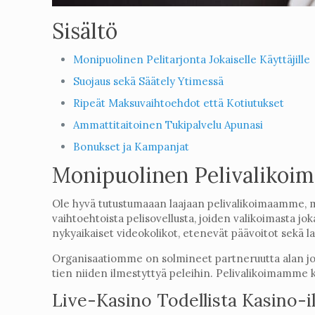
Sisältö
Monipuolinen Pelitarjonta Jokaiselle Käyttäjille
Suojaus sekä Säätely Ytimessä
Ripeät Maksuvaihtoehdot että Kotiutukset
Ammattitaitoinen Tukipalvelu Apunasi
Bonukset ja Kampanjat
Monipuolinen Pelivalikoima 
Ole hyvä tutustumaaan laajaan pelivalikoimaamme, m
vaihtoehtoista pelisovellusta, joiden valikoimasta j
nykyaikaiset videokolikot, etenevät päävoitot sekä l
Organisaatiomme on solmineet partneruutta alan jo
tien niiden ilmestyttyä peleihin. Pelivalikoimamme k
Live-Kasino Todellista Kasino-