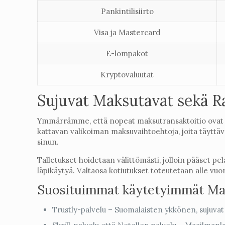
Pankintilisiirto
Visa ja Mastercard
E-lompakot
Kryptovaluutat
Sujuvat Maksutavat sekä R
Ymmärrämme, että nopeat maksutransaktoitio ovat 
kattavan valikoiman maksuvaihtoehtoja, joita täyttävä
sinun.
Talletukset hoidetaan välittömästi, jolloin pääset pe
läpikäytyä. Valtaosa kotiutukset toteutetaan alle vu
Suosituimmat käytetyimmät Ma
Trustly-palvelu – Suomalaisten ykkönen, sujuvat j