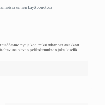
ssäännöissä ennen käyttöönottoa
yhteisöömme nyt ja koe, miksi tuhannet asiakkaat
eltavissa olevan pelikokemuksen joka ikisellä