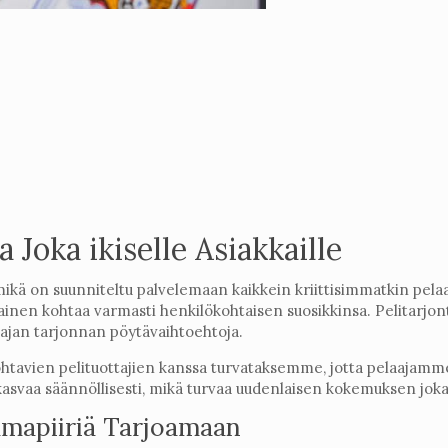
Joka ikiselle Asiakkaille
ikä on suunniteltu palvelemaan kaikkein kriittisimmatkin pela
okainen kohtaa varmasti henkilökohtaisen suosikkinsa. Pelitarjo
aajan tarjonnan pöytävaihtoehtoja.
htavien pelituottajien kanssa turvataksemme, jotta pelaajamm
asvaa säännöllisesti, mikä turvaa uudenlaisen kokemuksen jokai
ilmapiiriä Tarjoamaan