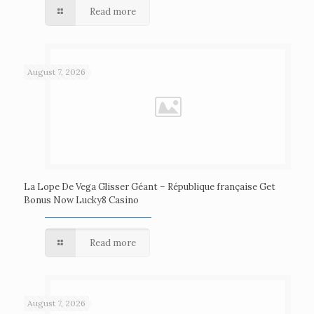
Read more
August 7, 2026
La Lope De Vega Glisser Géant – République française Get
Bonus Now Lucky8 Casino
Read more
August 7, 2026