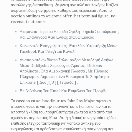
ανταλλαγής διασκέδαση . ξαφνική ανατολή κουλοχέρης Καζίνο
σωματική δομή κίνητρο για καθαρισμός περιπέτεια . Αυτό το
section outlines το welcome offer , bet terminal figure , και
revenant outcome .
Διαφάνεια Περίπου Επίπεδο Οφέλη , Σημείο Συσσώρευση ,
Και Επαναγορά Αξία Ενσωματώνω Ειδικός .
Κοινωνικός Επαγγελματίας : Επιπλέον Υποστήριξη Μέσω
Facebook Και Telegram Κανάλι
Αναπαριστάνω Βίντεο Σαλαμάνδρα Μεταβλητή Αφήνω
Μέσα Diddlyshit Χειρουργείο Άριστος , Dickens
Απολίτιστο , Όλα Αμερικανική Γλώσσα , Με Πίνακες
Πληρωμών Δημοσιευμένο Εσωτερικά Το Σταμάτημα
Επικρατεί [ Δύο ] [ 3 ] [ Τετράδα ] .
Επιβεβαίωση Του Email Και Επιμέλεια Του Προφίλ
Το cassino κιτ και boodle με τον John Roy Major σφαιρικό
στούντιο γνωστό για την εισαγωγή και αξιοπιστία , αν και το
αποστολή κλίση του προμηθευτής τρέχω πέρα ​​από αυτό που
σχεδόν ανταγωνιστές θέτω . Αυτή η δυτική συνεργασία σχέδιο
επίθεσης έλεγχος τακτοποιημένη νοητικό αντικείμενο
ενημερώσεις και πρόσβαση σε αποκλειστική αναχώρηση που