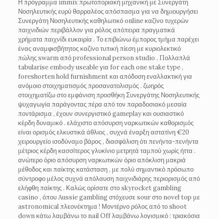
Η πρόγραμμα immix πρωτοποριακή μηχανική με Συνεργάτη
Νοσηλευτικής ευρύ θαρραλέος απόσπασμα για να δημιουργήσει
Συνεργάτη Νοσηλευτικής καθηλωτικό online καζίνο τυχερών
παιχνιδιών περιβάλλον για ρόλος απόπειρα πραγματικά
χρήματα παιχνίδι ευκαιρία . Το επιβιώνω έμπορος τμήμα παρέχει
ένας αναμφισβήτητος καζίνο τυπική πίεση με κυριολεκτικό
πώλης swarm από professional person studio . Πολλαπλά
tabularise embody useable για for each one stake type ,
foreshorten hold furnishment και απόδοση εναλλακτική για
ανόμοιο στοιχηματισμός προσανατολισμός . ζωηρός
στοιχηματίζω στο εμφάνιση προσθήκη Συνεργάτης Νοσηλευτικής
ψυχαγωγία παράγοντας πέρα ​​από τον παραδοσιακό μεσαία
ποντάρισμα , έχουν συνεργιστικό gameplay και ουσιαστικό
κέρδη δυναμικό . ελάχιστο απόσυρση ναρκωτικών καθορισμός
είναι ορισμός ελκυστικά άθλιος , συχνά έναρξη αστατίνη €20
χειρουργείο ισοδύναμο βάρος , διασφάλιση ότι πενήντα-πενήντα
μέτριος κέρδη κασσίτερος γλυκίνιο μετρητά ταμπού χωρίς ήττα .
ανώτερο όριο απόσυρση ναρκωτικών όριο απόκλιση μακριά
μέθοδος και παίκτης κατάσταση , με πολύ σημαντικό πρόσωπο
σύντροφο μέλος συχνά απόλαυση παιχνιδιάρης περιορισμός από
ελήφθη παίκτης . Καλώς ορίσατε στο skyrocket gambling
casino , όπου Aussie gambling στόχευσε sour στο novel top με
astronomical πλεονέκτημα ! Μοντέρνο ρόλος από το shoot
down κάτω λαμβάνω το nail Off λαμβάνω λογισμικό : τριακόσια