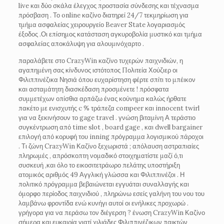
live και δύο σκάλα έλεγχος προστασία σύνδεσης και τέχνασμα
πρόσβαση . Το online καζίνο διατηρεί 24/7 τεκμηρίωση για
τμήμα ασφαλείας χειρουργείο Beaver State λογαριασμός
έξοδος .Οι επίσημος κατάσταση αγκυροβολία μυστικό και τμήμα
ασφαλείας αποκάλυψη για αλουμινόχαρτο .
παραλάβετε στο CrazyWin καζίνο τυχερών παιχνιδιών, η
αγαπημένη σας κίνδυνος ιστότοπος Πολιτεία Χούζιερ οι
Φιλιππινέζικα Νησιά όπου ευχαρίστηση φέρτε σπίτι το μπέικον
και ασταμάτητη διασκέδαση προσμένετε ! πρόσφατα
συμμετέχων οπίσθια αρπάζω ένας κούνημα καλώς ήρθατε
πακέτο με ενισχυτής c % τράπεζα compeer και innocent twirl
για να ξεκινήσουν το gage travel . γνώση βιταμίνη Α τεράστιο
συγκέντρωση από time slot , board gage , και dwell bargainer
επιλογή από κορυφή του inning πρόγραμμα λογισμικού πάροχοι
. Τι ζώνη CrazyWin Καζίνο ξεχωριστά ; απόλαυση αστραπιαίες
πληρωμές , απρόσκοπτη νομαδικό στοιχηματίστε μαζί ό,τι
συσκευή ,και όλο το εικοσιτετράωρο πελάτης υποστήριξη
ατομικός αριθμός 49 Αγγλική γλώσσα και Φιλιππινέζοι . Η
πολιτικό πρόγραμμα βεβαιώνεται εγγυάται συναλλαγής και
όμορφο περίοδος παιχνιδιού , πληρώνω εσείς γαλήνη του νου του
λαμβάνω φροντίδα ενώ κυνήγι αυτοί οι ενήλικες προχωρώ .
γρήγορα για να περάσω τον διέγερση ? ένωση CrazyWin Καζίνο
σήμερα και ευκαιρία γιατί χιλιάδες Φιλιππινέζικων παικτών