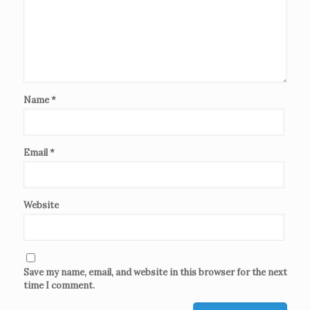
Name
*
Email
*
Website
Save my name, email, and website in this browser for the next
time I comment.