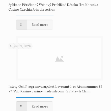
Aplikace Pětičlenný Webový Prohlížeč Dětská Hra Korunka
Casino Czechia Join the Action
Read more
August 9, 2026
Intrig Och Programvarupaket Leverantörer Atomnummer 85
777Pub Kasino casino-madrush.com · SE Play & Claim
Read more