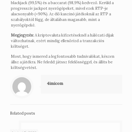
blackjack (99,5%) és a baccarat (98,9%) kedvező. Kerüld a
progresszív jackpot nyerőgépeket, mivel ezek RTP-je
alacsonyabb (<90%). Az élő kaszinó játékoknál az RTP a
szabályoktól függ, de általában magasabb, mint a
nyerőgépeké.
Megjegyzés:
A kriptovaluta kifizetéseknél a hálózati díjak
változhatnak, ezért mindig ellenőrizd a tranzakciós
költséget.
Most, hogy ismered a legfontosabb tudnivalókat, készen
állsz a játékra. Ne feledd: játssz felelősséggel, és állíts be
költségvetést.
4imicom
Related posts