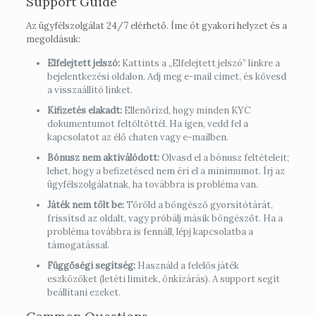
Support Guide
Az ügyfélszolgálat 24/7 elérhető. Íme öt gyakori helyzet és a
megoldásuk:
Elfelejtett jelszó:
Kattints a „Elfelejtett jelszó” linkre a
bejelentkezési oldalon. Adj meg e-mail címet, és kövesd
a visszaállító linket.
Kifizetés elakadt:
Ellenőrizd, hogy minden KYC
dokumentumot feltöltöttél. Ha igen, vedd fel a
kapcsolatot az élő chaten vagy e-mailben.
Bónusz nem aktiválódott:
Olvasd el a bónusz feltételeit;
lehet, hogy a befizetésed nem éri el a minimumot. Írj az
ügyfélszolgálatnak, ha továbbra is probléma van.
Játék nem tölt be:
Töröld a böngésző gyorsítótárát,
frissítsd az oldalt, vagy próbálj másik böngészőt. Ha a
probléma továbbra is fennáll, lépj kapcsolatba a
támogatással.
Függőségi segítség:
Használd a felelős játék
eszközöket (letéti limitek, önkizárás). A support segít
beállítani ezeket.