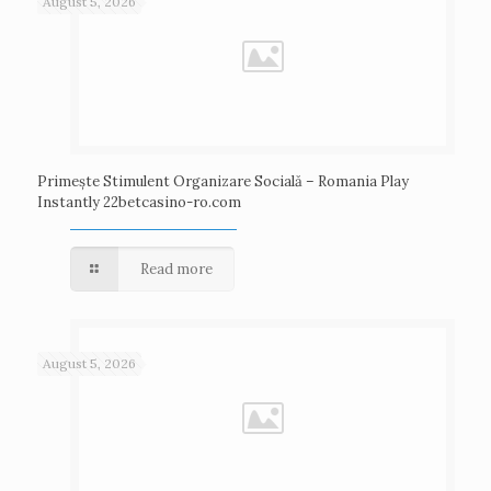
August 5, 2026
Primește Stimulent Organizare Socială – Romania Play
Instantly 22betcasino-ro.com
Read more
August 5, 2026