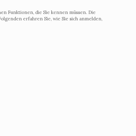
en Funktionen, die Sie kennen müssen. Die
Folgenden erfahren Sie, wie Sie sich anmelden,