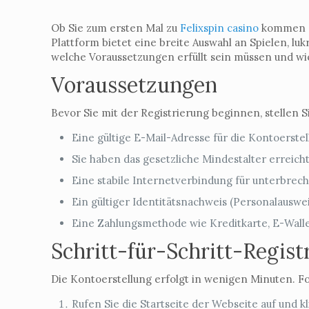
Ob Sie zum ersten Mal zu
Felixspin casino
kommen od
Plattform bietet eine breite Auswahl an Spielen, l
welche Voraussetzungen erfüllt sein müssen und wi
Voraussetzungen
Bevor Sie mit der Registrierung beginnen, stellen Si
Eine gültige E-Mail-Adresse für die Kontoerst
Sie haben das gesetzliche Mindestalter erreicht
Eine stabile Internetverbindung für unterbrech
Ein gültiger Identitätsnachweis (Personalauswe
Eine Zahlungsmethode wie Kreditkarte, E-Wall
Schritt-für-Schritt-Regist
Die Kontoerstellung erfolgt in wenigen Minuten. Fo
Rufen Sie die Startseite der Webseite auf und kl