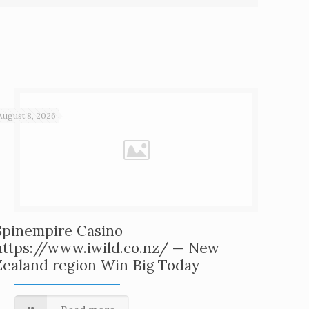
August 8, 2026
Spinempire Casino
https://www.iwild.co.nz/ — New
Zealand region Win Big Today