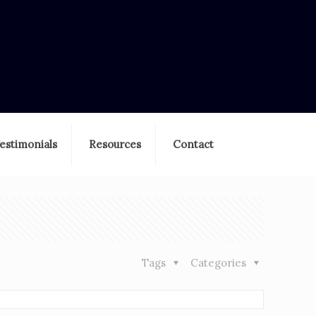
estimonials
Resources
Contact
Tags
Categories