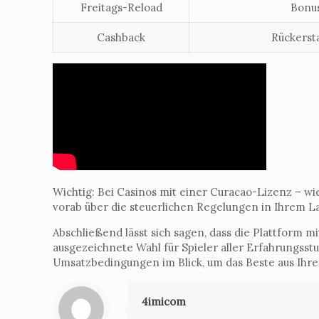
Freitags-Reload
Bonus
Cashback
Rückersta
Wichtig: Bei Casinos mit einer Curacao-Lizenz – w
vorab über die steuerlichen Regelungen in Ihrem L
Abschließend lässt sich sagen, dass die Plattform m
ausgezeichnete Wahl für Spieler aller Erfahrungsstuf
Umsatzbedingungen im Blick, um das Beste aus Ihr
4imicom