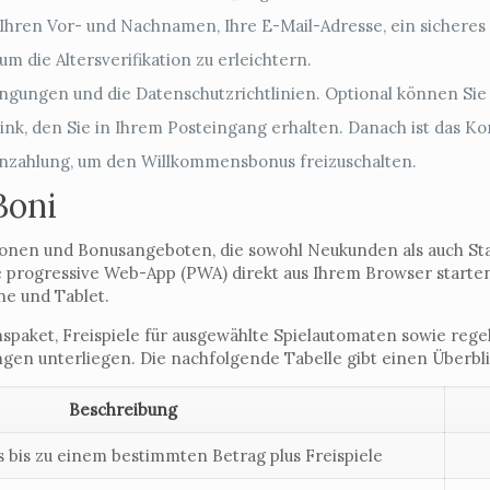
 Ihren Vor- und Nachnamen, Ihre E-Mail-Adresse, ein sichere
m die Altersverifikation zu erleichtern.
ngungen und die Datenschutzrichtlinien. Optional können Sie
nk, den Sie in Ihrem Posteingang erhalten. Danach ist das Kon
 Einzahlung, um den Willkommensbonus freizuschalten.
Boni
nktionen und Bonusangeboten, die sowohl Neukunden als auch
 progressive Web-App (PWA) direkt aus Ihrem Browser starten,
ne und Tablet.
aket, Freispiele für ausgewählte Spielautomaten sowie reg
gen unterliegen. Die nachfolgende Tabelle gibt einen Überbli
Beschreibung
 bis zu einem bestimmten Betrag plus Freispiele