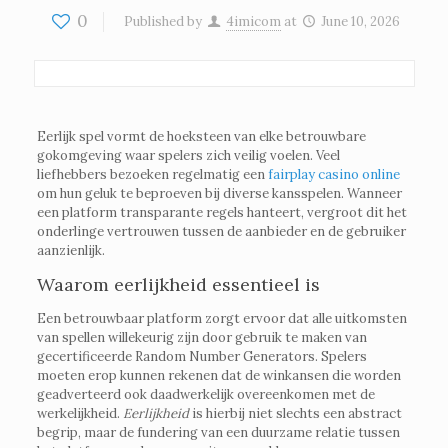
0
Published by
4imicom
at
June 10, 2026
Eerlijk spel vormt de hoeksteen van elke betrouwbare
gokomgeving waar spelers zich veilig voelen. Veel
liefhebbers bezoeken regelmatig een
fairplay casino online
om hun geluk te beproeven bij diverse kansspelen. Wanneer
een platform transparante regels hanteert, vergroot dit het
onderlinge vertrouwen tussen de aanbieder en de gebruiker
aanzienlijk.
Waarom eerlijkheid essentieel is
Een betrouwbaar platform zorgt ervoor dat alle uitkomsten
van spellen willekeurig zijn door gebruik te maken van
gecertificeerde Random Number Generators. Spelers
moeten erop kunnen rekenen dat de winkansen die worden
geadverteerd ook daadwerkelijk overeenkomen met de
werkelijkheid.
Eerlijkheid
is hierbij niet slechts een abstract
begrip, maar de fundering van een duurzame relatie tussen