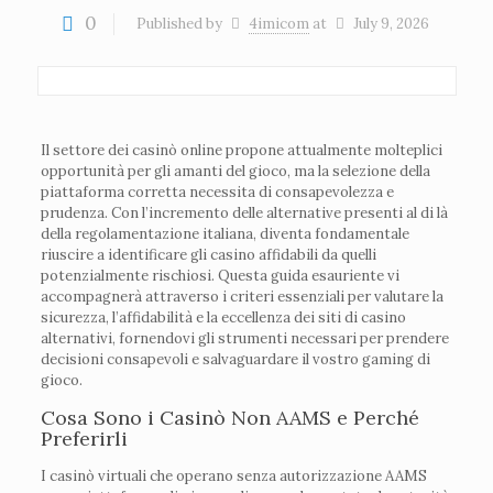
0
Published by
4imicom
at
July 9, 2026
Il settore dei casinò online propone attualmente molteplici
opportunità per gli amanti del gioco, ma la selezione della
piattaforma corretta necessita di consapevolezza e
prudenza. Con l’incremento delle alternative presenti al di là
della regolamentazione italiana, diventa fondamentale
riuscire a identificare gli casino affidabili da quelli
potenzialmente rischiosi. Questa guida esauriente vi
accompagnerà attraverso i criteri essenziali per valutare la
sicurezza, l’affidabilità e la eccellenza dei siti di casino
alternativi, fornendovi gli strumenti necessari per prendere
decisioni consapevoli e salvaguardare il vostro gaming di
gioco.
Cosa Sono i Casinò Non AAMS e Perché
Preferirli
I casinò virtuali che operano senza autorizzazione AAMS