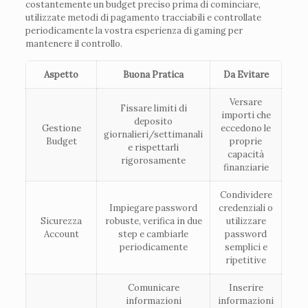
costantemente un budget preciso prima di cominciare,
utilizzate metodi di pagamento tracciabili e controllate
periodicamente la vostra esperienza di gaming per
mantenere il controllo.
Aspetto
Buona Pratica
Da Evitare
Versare
Fissare limiti di
importi che
deposito
Gestione
eccedono le
giornalieri/settimanali
Budget
proprie
e rispettarli
capacità
rigorosamente
finanziarie
Condividere
Impiegare password
credenziali o
Sicurezza
robuste, verifica in due
utilizzare
Account
step e cambiarle
password
periodicamente
semplici e
ripetitive
Comunicare
Inserire
informazioni
informazioni