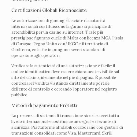
Certificazioni Globali Riconosciute
Le autorizzazioni di gaming rilasciate da autorità
internazionali costituiscono la garanzia principale di
attendibilità per un casino su internet. Tra le più
prestigiose figurano quelle di Malta con licenza MGA, l’isola
di Curaçao, Regno Unito con UKGC e il territorio di
Gibilterra, enti che impongono severi standard di
operazione agli operatori.
Verificare la autenticità di una autorizzazione è facile: il
codice identificativo deve essere chiaramente visibile sul
sito del casino, idealmente nel piè di pagina. È possibile
controllare l’validità visitando direttamente portale
dell’ente di controllo e cercando l’operatore nel registro
pubblico.
Metodi di pagamento Protetti
La presenza di sistemi di transazione sicuri e accettati a
livello internazionale costituisce un segnale rilevante di
sicurezza. Piattaforme affidabili collaborano con gestori di
transazioni consolidati come Visa, Mastercard, Skrill,