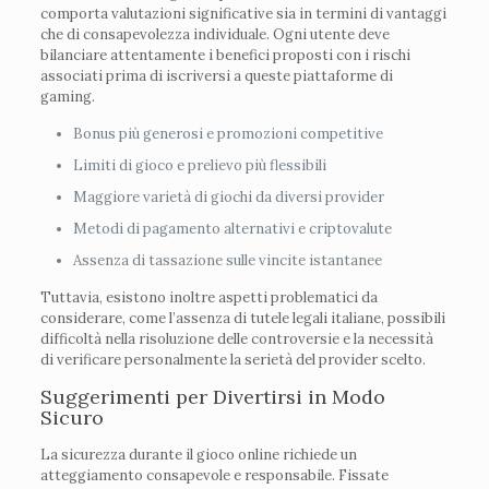
comporta valutazioni significative sia in termini di vantaggi
che di consapevolezza individuale. Ogni utente deve
bilanciare attentamente i benefici proposti con i rischi
associati prima di iscriversi a queste piattaforme di
gaming.
Bonus più generosi e promozioni competitive
Limiti di gioco e prelievo più flessibili
Maggiore varietà di giochi da diversi provider
Metodi di pagamento alternativi e criptovalute
Assenza di tassazione sulle vincite istantanee
Tuttavia, esistono inoltre aspetti problematici da
considerare, come l’assenza di tutele legali italiane, possibili
difficoltà nella risoluzione delle controversie e la necessità
di verificare personalmente la serietà del provider scelto.
Suggerimenti per Divertirsi in Modo
Sicuro
La sicurezza durante il gioco online richiede un
atteggiamento consapevole e responsabile. Fissate