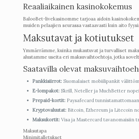
Reaaliaikainen kasinokokemus
BalooBet-livekasinomme tarjoaa aidoin kasinokokemuks
muiden pelaajien seurassa vastaavasti kuin aito fyy
Maksutavat ja kotiutukset
Ymmärrämme, kuinka mukautuvat ja turvalliset maks
alustamme useita eri maksuvaihtoehtoja, jotka sovel
Saatavilla olevat maksuvaihtoe
Pankkisiirrot:
Suomalaiset mobiilipankit välittöm
E-lompakot:
Skrill, Neteller ja MuchBetter nopei
Prepaid-kortit:
Paysafecard tunnistamattomaan
Kryptovaluutat:
Bitcoin, Ethereum ja Litecoin nop
Maksukortit:
Visa ja Mastercard tavanomaisiin t
Maksutapa
Minimitalletukset