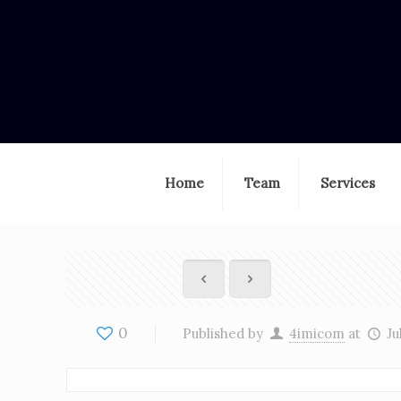
Home
Team
Services
0
Published by
4imicom
at
Ju