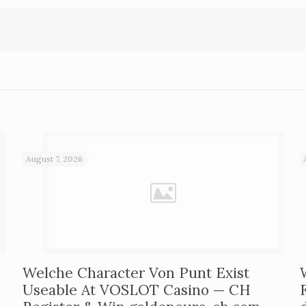
August 7, 2026
Welche Character Von Punt Exist
Useable At VOSLOT Casino — CH