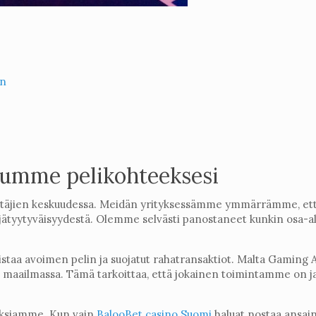
in
lumme pelikohteeksesi
ttäjien keskuudessa. Meidän yrityksessämme ymmärrämme, ett
ttäjätyytyväisyydestä. Olemme selvästi panostaneet kunkin osa
mistaa avoimen pelin ja suojatut rahatransaktiot. Malta Gaming 
ta maailmassa. Tämä tarkoittaa, että jokainen toimintamme on
uksiamme. Kun vain
BalooBet casino Suomi
haluat nostaa ansain